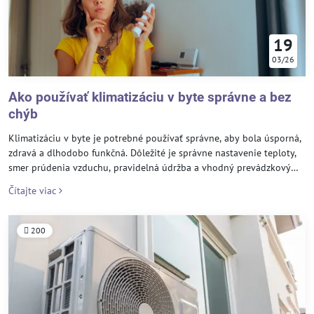
19
03/26
Ako používať klimatizáciu v byte správne a bez
chýb
Klimatizáciu v byte je potrebné používať správne, aby bola úsporná,
zdravá a dlhodobo funkčná. Dôležité je správne nastavenie teploty,
smer prúdenia vzduchu, pravidelná údržba a vhodný prevádzkový
režim. Tento prehľad vysvetľuje, ako klimatizáciu v byte používať tak,
Čítajte viac
aby prinášala komfort bez zbytočných problémov.
200