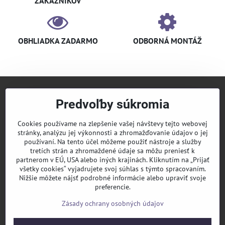
ZÁKAZNÍKOV
OBHLIADKA ZADARMO
ODBORNÁ MONTÁŽ
Predvoľby súkromia
+421 940 910 126
info​@klimaniak​.sk
Cookies používame na zlepšenie vašej návštevy tejto webovej
stránky, analýzu jej výkonnosti a zhromažďovanie údajov o jej
KLIMANIAK
Pridajte sa k nám
používaní. Na tento účel môžeme použiť nástroje a služby
tretích strán a zhromaždené údaje sa môžu preniesť k
Sledujte nás
partnerom v EÚ, USA alebo iných krajinách. Kliknutím na „Prijať
všetky cookies“ vyjadrujete svoj súhlas s týmto spracovaním.
Nižšie môžete nájsť podrobné informácie alebo upraviť svoje
Informácie
preferencie.
Zásady ochrany osobných údajov