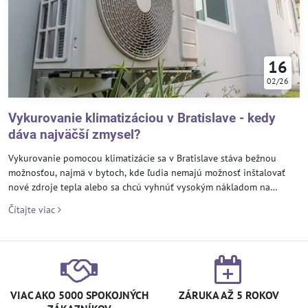
16
02/26
Vykurovanie klimatizáciou v Bratislave - kedy
dáva najväčší zmysel?
Vykurovanie pomocou klimatizácie sa v Bratislave stáva bežnou
možnosťou, najmä v bytoch, kde ľudia nemajú možnosť inštalovať
nové zdroje tepla alebo sa chcú vyhnúť vysokým nákladom na
elektrinu. Moderné split klimatizácie dnes nie sú len o chladení.
Čítajte viac
Vďaka technológiám s invertorom dokážu efektívne kúriť aj pri
nízkych vonkajších teplotách a spotrebujú menej energie, než si
väčšina ľudí myslí.
VIAC AKO 5000 SPOKOJNÝCH
ZÁRUKA AŽ 5 ROKOV