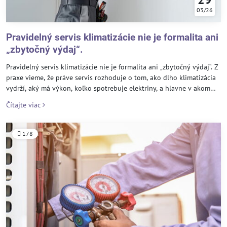
03/26
Pravidelný servis klimatizácie nie je formalita ani
„zbytočný výdaj“.
Pravidelný servis klimatizácie nie je formalita ani „zbytočný výdaj“. Z
praxe vieme, že práve servis rozhoduje o tom, ako dlho klimatizácia
vydrží, aký má výkon, koľko spotrebuje elektriny, a hlavne v akom
stave je vzduch, ktorý doma alebo v kancelárii dýchate. U našich
Čítajte viac
klientov servis aktívne strážime a vykonávame ho dvakrát ročne, aby
klimatizácia fungovala spoľahlivo po celý rok – v lete pri chladení aj
v zime pri kúrení.
178