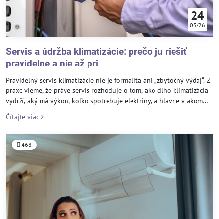
24
03/26
Servis a údržba klimatizácie: prečo ju riešiť
pravidelne a nie až pri
Pravidelný servis klimatizácie nie je formalita ani „zbytočný výdaj“. Z
praxe vieme, že práve servis rozhoduje o tom, ako dlho klimatizácia
vydrží, aký má výkon, koľko spotrebuje elektriny, a hlavne v akom
stave je vzduch, ktorý doma alebo v kancelárii dýchate. U našich
Čítajte viac
klientov servis aktívne strážime a vykonávame ho dvakrát ročne, aby
klimatizácia fungovala spoľahlivo po celý rok – v lete pri chladení aj
v zime pri kúrení.
468