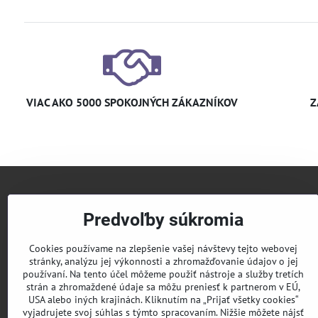
VIAC AKO 5000 SPOKOJNÝCH ZÁKAZNÍKOV
Z
+421 
Predvoľby súkromia
info​@
Cookies používame na zlepšenie vašej návštevy tejto webovej
stránky, analýzu jej výkonnosti a zhromažďovanie údajov o jej
používaní. Na tento účel môžeme použiť nástroje a služby tretích
KLIM
strán a zhromaždené údaje sa môžu preniesť k partnerom v EÚ,
USA alebo iných krajinách. Kliknutím na „Prijať všetky cookies“
Pridaj
vyjadrujete svoj súhlas s týmto spracovaním. Nižšie môžete nájsť