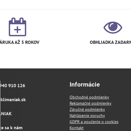
ÁRUKA AŽ 5 ROKOV
OBHLIADKA ZADAR
Informácie
940 910 126
Obchodné podmienky
klimaniak​.sk
Reklamačné podmienky
Záručné podmienky
ANIAK
Nahlásenie poruchy
GDPR a poučenie o cookies
te sa k nám
Kontakt