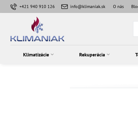
+421 940 910 126
info@klimaniak.sk
O nás
Blo
Klimatizácie
Rekuperácia
T