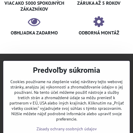
VIAC AKO 5000 SPOKOJNÝCH
ZÁRUKA AŽ 5 ROKOV
ZÁKAZNÍKOV
OBHLIADKA ZADARMO
ODBORNÁ MONTÁŽ
Predvoľby súkromia
+421 940 910 126
info​@klimaniak​.sk
Cookies používame na zlepšenie vašej návštevy tejto webovej
stránky, analýzu jej výkonnosti a zhromažďovanie údajov o jej
KLIMANIAK
Pridajte sa k nám
používaní. Na tento účel môžeme použiť nástroje a služby
tretích strán a zhromaždené údaje sa môžu preniesť k
Sledujte nás
partnerom v EÚ, USA alebo iných krajinách. Kliknutím na „Prijať
všetky cookies“ vyjadrujete svoj súhlas s týmto spracovaním.
Nižšie môžete nájsť podrobné informácie alebo upraviť svoje
Informácie
preferencie.
Zásady ochrany osobných údajov