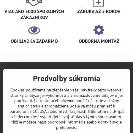
VIAC AKO 5000 SPOKOJNÝCH
ZÁRUKA AŽ 5 ROKOV
ZÁKAZNÍKOV
OBHLIADKA ZADARMO
ODBORNÁ MONTÁŽ
Predvoľby súkromia
+421 940 910 126
info​@klimaniak​.sk
Cookies používame na zlepšenie vašej návštevy tejto webovej
stránky, analýzu jej výkonnosti a zhromažďovanie údajov o jej
KLIMANIAK
Pridajte sa k nám
používaní. Na tento účel môžeme použiť nástroje a služby
tretích strán a zhromaždené údaje sa môžu preniesť k
Sledujte nás
partnerom v EÚ, USA alebo iných krajinách. Kliknutím na „Prijať
všetky cookies“ vyjadrujete svoj súhlas s týmto spracovaním.
Nižšie môžete nájsť podrobné informácie alebo upraviť svoje
Informácie
preferencie.