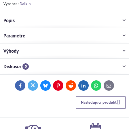
Výrobca:
Daikin
Popis
Parametre
Výhody
Diskusia
0
Facebook
Twitter
Bluesky
Pinterest
Reddit
LinkedIn
WhatsApp
E-
mail
Nasledujúci produkt