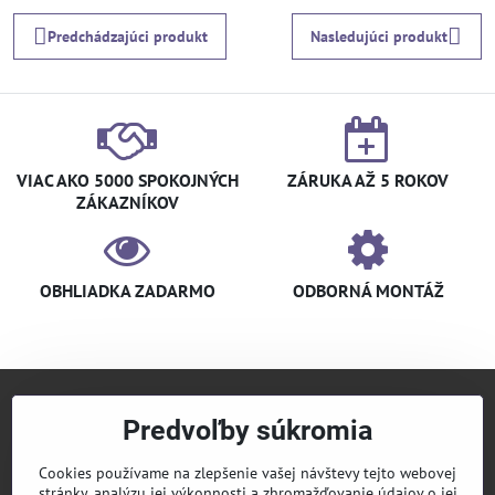
Predchádzajúci produkt
Nasledujúci produkt
VIAC AKO 5000 SPOKOJNÝCH
ZÁRUKA AŽ 5 ROKOV
ZÁKAZNÍKOV
OBHLIADKA ZADARMO
ODBORNÁ MONTÁŽ
Predvoľby súkromia
+421 940 910 126
info​@klimaniak​.sk
Cookies používame na zlepšenie vašej návštevy tejto webovej
stránky, analýzu jej výkonnosti a zhromažďovanie údajov o jej