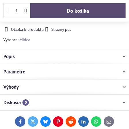
Do košíka
Otázka k produktu
Strážny pes
Výrobca:
Midea
Popis
Parametre
Výhody
Diskusia
0
Facebook
Twitter
Bluesky
Pinterest
Reddit
LinkedIn
WhatsApp
E-
mail