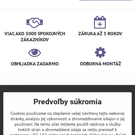
VIAC AKO 5000 SPOKOJNÝCH
ZÁRUKA AŽ 5 ROKOV
ZÁKAZNÍKOV
OBHLIADKA ZADARMO
ODBORNÁ MONTÁŽ
Predvoľby súkromia
+421 940 910 126
info​@klimaniak​.sk
Cookies používame na zlepšenie vašej návštevy tejto webovej
stránky, analýzu jej výkonnosti a zhromažďovanie údajov o jej
KLIMANIAK
Pridajte sa k nám
používaní. Na tento účel môžeme použiť nástroje a služby
tretích strán a zhromaždené údaje sa môžu preniesť k
Sledujte nás