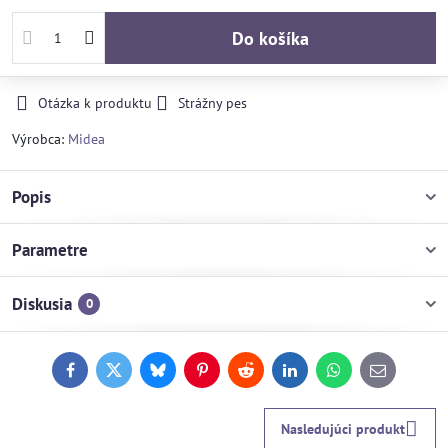
Do košíka
Otázka k produktu
Strážny pes
Výrobca:
Midea
Popis
Parametre
Diskusia
0
Facebook
Twitter
Bluesky
Pinterest
Reddit
LinkedIn
WhatsApp
E-
mail
Nasledujúci produkt