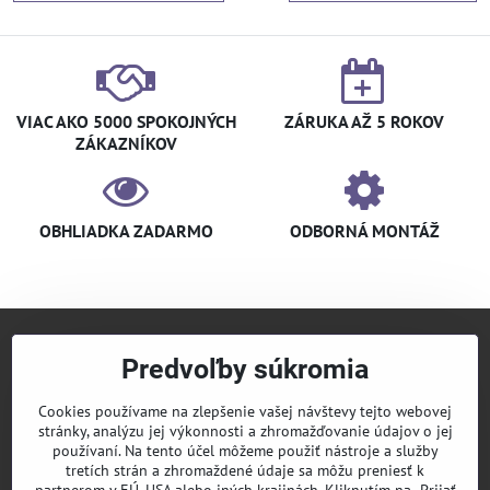
VIAC AKO 5000 SPOKOJNÝCH
ZÁRUKA AŽ 5 ROKOV
ZÁKAZNÍKOV
OBHLIADKA ZADARMO
ODBORNÁ MONTÁŽ
Predvoľby súkromia
+421 940 910 126
info​@klimaniak​.sk
Cookies používame na zlepšenie vašej návštevy tejto webovej
stránky, analýzu jej výkonnosti a zhromažďovanie údajov o jej
KLIMANIAK
Pridajte sa k nám
používaní. Na tento účel môžeme použiť nástroje a služby
tretích strán a zhromaždené údaje sa môžu preniesť k
Sledujte nás