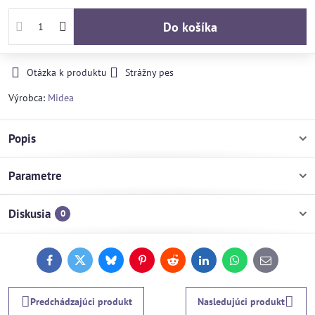
Do košíka
Otázka k produktu
Strážny pes
Výrobca:
Midea
Popis
Parametre
Diskusia
0
Facebook
Twitter
Bluesky
Pinterest
Reddit
LinkedIn
WhatsApp
E-
mail
Predchádzajúci produkt
Nasledujúci produkt