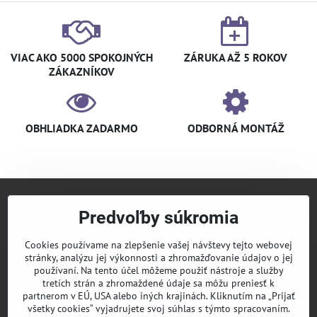
VIAC AKO 5000 SPOKOJNÝCH
ZÁRUKA AŽ 5 ROKOV
ZÁKAZNÍKOV
OBHLIADKA ZADARMO
ODBORNÁ MONTÁŽ
Predvoľby súkromia
+421 940 910 126
info​@klimaniak​.sk
Cookies používame na zlepšenie vašej návštevy tejto webovej
stránky, analýzu jej výkonnosti a zhromažďovanie údajov o jej
KLIMANIAK
Pridajte sa k nám
používaní. Na tento účel môžeme použiť nástroje a služby
tretích strán a zhromaždené údaje sa môžu preniesť k
Sledujte nás
partnerom v EÚ, USA alebo iných krajinách. Kliknutím na „Prijať
všetky cookies“ vyjadrujete svoj súhlas s týmto spracovaním.