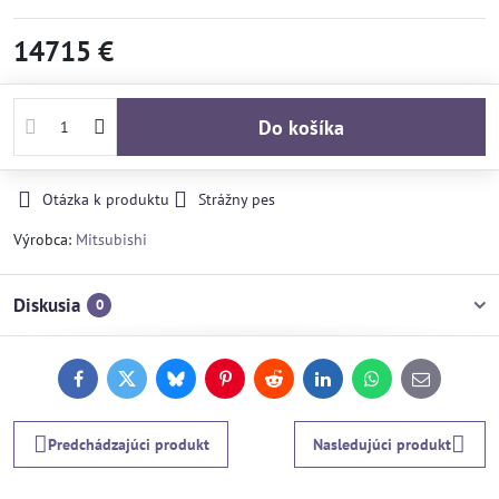
14715 €
Do košíka
Otázka k produktu
Strážny pes
Výrobca:
Mitsubishi
Diskusia
0
Facebook
Twitter
Bluesky
Pinterest
Reddit
LinkedIn
WhatsApp
E-
mail
Predchádzajúci produkt
Nasledujúci produkt