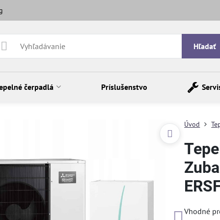
g
Hľadať
epelné čerpadlá
Príslušenstvo
Servi
Úvod
Te
Tepe
Zub
ERS
Vhodné pre