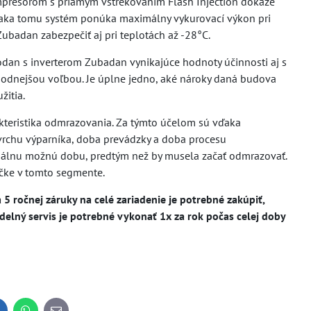
presorom s priamym vstrekovaním Flash Injection dokáže
 Vďaka tomu systém ponúka maximálny vykurovací výkon pri
ubadan zabezpečiť aj pri teplotách až -28°C.
dan s inverterom Zubadan vynikajúce hodnoty účinnosti aj s
ýhodnejšou voľbou. Je úplne jedno, aké nároky daná budova
žitia.
kteristika odmrazovania. Za týmto účelom sú vďaka
povrchu výparníka, doba prevádzky a doba procesu
málnu možnú dobu, predtým než by musela začať odmrazovať.
ičke v tomto segmente.
5 ročnej záruky na celé zariadenie je potrebné zakúpiť,
elný servis je potrebné vykonať 1x za rok počas celej doby