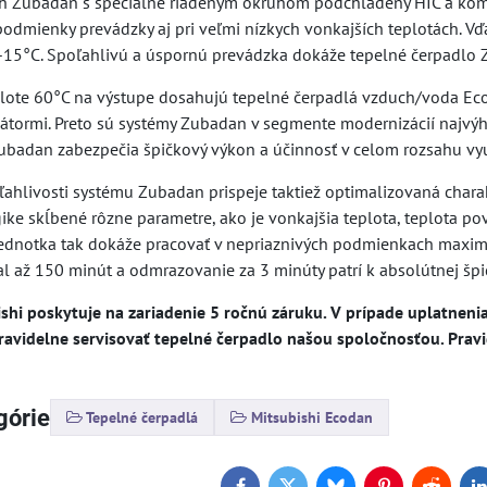
h Zubadan s špeciálne riadeným okruhom podchladený HIC a kom
 podmienky prevádzky aj pri veľmi nízkych vonkajších teplotách.
 -15°C. Spoľahlivú a úspornú prevádzka dokáže tepelné čerpadlo Z
plote 60°C na výstupe dosahujú tepelné čerpadlá vzduch/voda Eco
diátormi. Preto sú systémy Zubadan v segmente modernizácií najv
Zubadan zabezpečia špičkový výkon a účinnosť v celom rozsahu vyu
ľahlivosti systému Zubadan prispeje taktiež optimalizovaná chara
gike skĺbené rôzne parametre, ako je vonkajšia teplota, teplota 
ednotka tak dokáže pracovať v nepriaznivých podmienkach maxi
al až 150 minút a odmrazovanie za 3 minúty patrí k absolútnej šp
hi poskytuje na zariadenie 5 ročnú záruku. V prípade uplatnenia 
avidelne servisovať tepelné čerpadlo našou spoločnosťou. Pravid
górie
Tepelné čerpadlá
Mitsubishi Ecodan