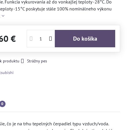
e. Funkcia vykurovania až do vonkajšej teploty -28°C. Do
teploty -15°C poskytuje stále 100% nominálneho výkonu
c
60 €
Do košíka
 k produktu
Strážny pes
tsubishi
0
, čo je na trhu tepelných čerpadiel typu vzduch/voda.