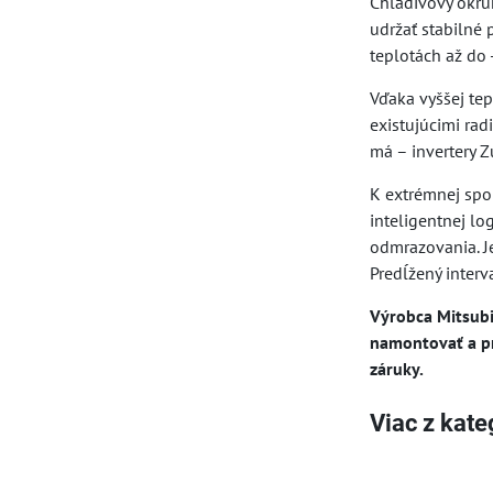
Chladivový okru
udržať stabilné
teplotách až do
Vďaka vyššej te
existujúcimi ra
má – invertery 
K extrémnej spo
inteligentnej lo
odmrazovania. J
Predĺžený interv
Výrobca Mitsubis
namontovať a pr
záruky.
Viac z kate