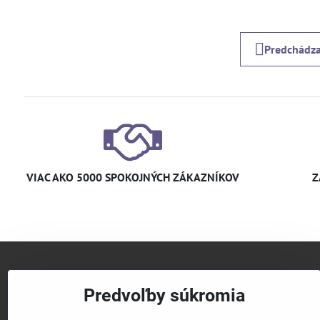
Predchádza
VIAC AKO 5000 SPOKOJNÝCH ZÁKAZNÍKOV
Z
+421 
Predvoľby súkromia
info​@