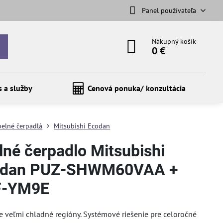
Panel používateľa
Nákupný košík
0 €
s a služby
Cenová ponuka/ konzultácia
pelné čerpadlá
Mitsubishi Ecodan
lné čerpadlo Mitsubishi
adan PUZ-SHWM60VAA +
F-YM9E
 veľmi chladné regióny. Systémové riešenie pre celoročné