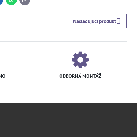
inkedIn
WhatsApp
E-
mail
Nasledujúci produkt
MO
ODBORNÁ MONTÁŽ