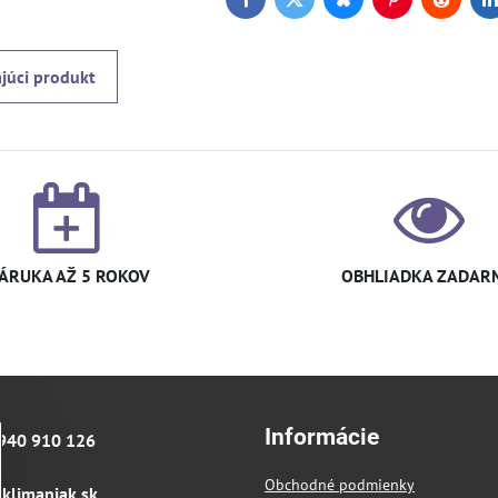
Facebook
Twitter
Bluesky
Pinterest
Reddit
L
júci produkt
ÁRUKA AŽ 5 ROKOV
OBHLIADKA ZADAR
Informácie
940 910 126
Obchodné podmienky
klimaniak​.sk