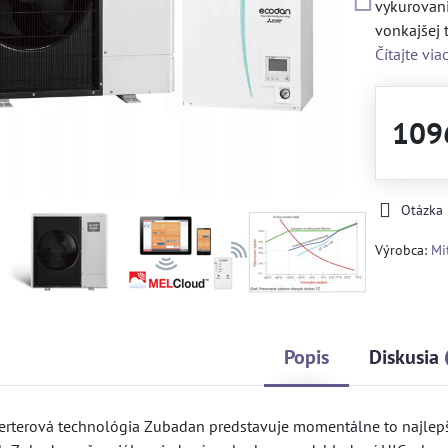
vykurovani
vonkajšej 
Čítajte via
109
Otázka
Výrobca:
Mi
Popis
Diskusia
erterová technológia Zubadan predstavuje momentálne to najlepšie