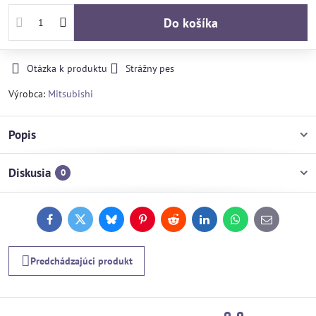
Do košíka
Otázka k produktu
Strážny pes
Výrobca:
Mitsubishi
Popis
Diskusia
0
Facebook
Twitter
Bluesky
Pinterest
Reddit
LinkedIn
WhatsApp
E-
mail
Predchádzajúci produkt