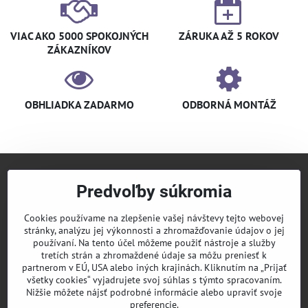
VIAC AKO 5000 SPOKOJNÝCH
ZÁRUKA AŽ 5 ROKOV
ZÁKAZNÍKOV
OBHLIADKA ZADARMO
ODBORNÁ MONTÁŽ
Predvoľby súkromia
+421 940 910 126
info​@klimaniak​.sk
Cookies používame na zlepšenie vašej návštevy tejto webovej
stránky, analýzu jej výkonnosti a zhromažďovanie údajov o jej
KLIMANIAK
Pridajte sa k nám
používaní. Na tento účel môžeme použiť nástroje a služby
tretích strán a zhromaždené údaje sa môžu preniesť k
Sledujte nás
partnerom v EÚ, USA alebo iných krajinách. Kliknutím na „Prijať
všetky cookies“ vyjadrujete svoj súhlas s týmto spracovaním.
Nižšie môžete nájsť podrobné informácie alebo upraviť svoje
Informácie
preferencie.