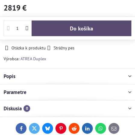
2819 €
Do košíka
Otázka k produktu
Strážny pes
Výrobca:
ATREA Duplex
Popis
Parametre
Diskusia
0
Facebook
Twitter
Bluesky
Pinterest
Reddit
LinkedIn
WhatsApp
E-
mail