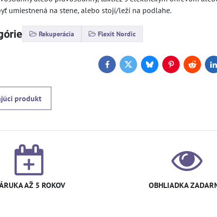
ť umiestnená na stene, alebo stojí/leží na podlahe.
górie
Rekuperácia
Flexit Nordic
Facebook
Twitter
Bluesky
Pinterest
Reddit
L
júci produkt
ÁRUKA AŽ 5 ROKOV
OBHLIADKA ZADAR