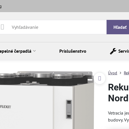
g
Hľadať
epelné čerpadlá
Príslušenstvo
Servi
Úvod
Re
Reku
Nord
Vetracia 
budovy. Vy