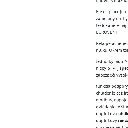
tableta s možno
Flexit pracuje 
zameraný na hyg
testované v naj
EUROVENT.
Rekuperačné je
hluku. Okrem toh
Jednotky radu N
nízky SFP ( špe
zabezpečí vysoká
funkcia podpor
chladenie cez fr
modbus, napoje
ovládanie je št
doplnková
uhlík
doplnkový
senz
možný variant la