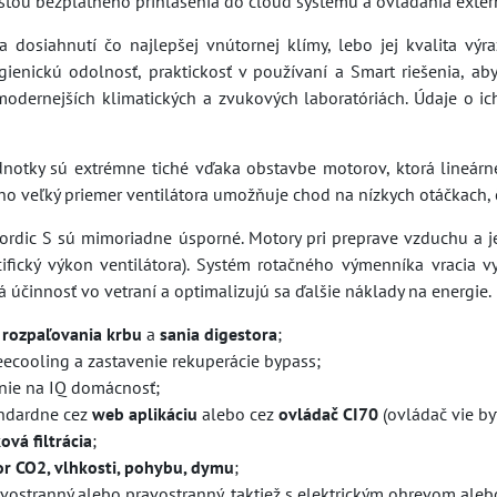
sťou bezplatného prihlásenia do cloud systému a ovládania exter
na dosiahnutí čo najlepšej vnútornej klímy, lebo jej kvalita vý
ienickú odolnosť, praktickosť v používaní a Smart riešenia, aby
modernejších klimatických a zvukových laboratóriách. Údaje o i
dnotky sú extrémne tiché vďaka obstavbe motorov, ktorá lineá
o veľký priemer ventilátora umožňuje chod na nízkych otáčkach, č
ordic S sú mimoriadne úsporné. Motory pri preprave vzduchu a j
cifický výkon ventilátora). Systém rotačného výmenníka vracia 
 účinnosť vo vetraní a optimalizujú sa ďalšie náklady na energie.
y
rozpaľovania krbu
a
sania digestora
;
eecooling a zastavenie rekuperácie bypass;
nie na IQ domácnosť;
andardne cez
web aplikáciu
alebo cez
ovládač CI70
(ovládač vie by
ová filtrácia
;
or CO2, vlhkosti, pohybu, dymu
;
vostranný alebo pravostranný, taktiež s elektrickým ohrevom aleb