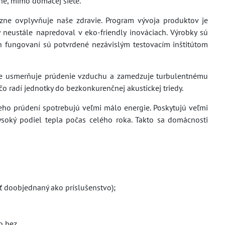
ne, mimo domácej siete.
razne ovplyvňuje naše zdravie. Program vývoja produktov je
 neustále napredoval v eko-friendly inováciach. Výrobky sú
ch fungovaní sú potvrdené nezávislým testovacím inštitútom
rne usmerňuje prúdenie vzduchu a zamedzuje turbulentnému
o radí jednotky do bezkonkurenčnej akustickej triedy.
eho prúdení spotrebujú veľmi málo energie. Poskytujú veľmi
vysoký podiel tepla počas celého roka. Takto sa domácnosti
ť doobjednaný ako príslušenstvo);
o bez.