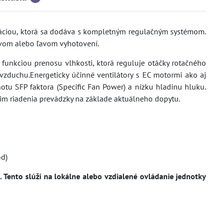
oláciou, ktorá sa dodáva s kompletným regulačným systémom.
avom alebo ľavom vyhotovení.
unkciou prenosu vlhkosti, ktorá reguluje otáčky rotačného
vzduchu.Energeticky účinné ventilátory s EC motormi ako aj
notu SFP faktora (Specific Fan Power) a nízku hladinu hluku.
im riadenia prevádzky na základe aktuálneho dopytu.
od)
ento slúži na lokálne alebo vzdialené ovládanie jednotky