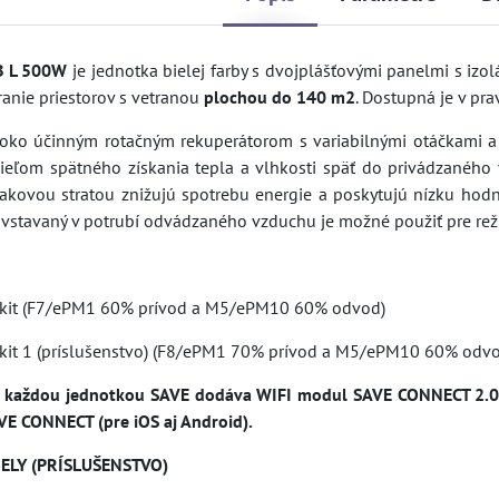
B L 500W
je jednotka bielej farby s dvojplášťovými panelmi s iz
ranie priestorov s vetranou
plochou do 140 m2
. Dostupná je v pr
oko účinným rotačným rekuperátorom s variabilnými otáčkami a f
cieľom spätného získania tepla a vlhkosti späť do privádzaného 
 tlakovou stratou znižujú spotrebu energie a poskytujú nízku hod
 vstavaný v potrubí odvádzaného vzduchu je možné použiť pre rež
kit (F7/ePM1 60% prívod a M5/ePM10 60% odvod)
kit 1 (príslušenstvo) (F8/ePM1 70% prívod a M5/ePM10 60% odv
 každou jednotkou SAVE dodáva WIFI modul SAVE CONNECT 2.0. T
AVE CONNECT (pre iOS aj Android).
ELY (PRÍSLUŠENSTVO)