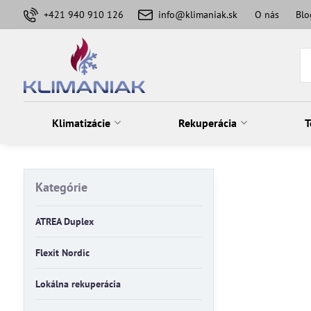
+421 940 910 126
info@klimaniak.sk
O nás
Blo
Klimatizácie
Rekuperácia
T
Kategórie
ATREA Duplex
Flexit Nordic
Lokálna rekuperácia