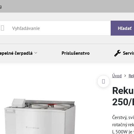
g
Hľadať
epelné čerpadlá
Príslušenstvo
Servi
Úvod
Re
Reku
250/
Čerstvý, s
rotačný re
L 500W je 