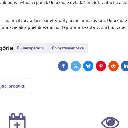
základný ovládací panel. Umožňuje ovládať prietok vzduchu a z
– pokročilý ovládací panel s dotykovou obrazovkou. Umožňuje 
nformácie ako prietok vzduchu, teplota a kvalita vzduchu. Kábe
górie
Rekuperácia
Systemair Save
Facebook
Twitter
Bluesky
Pinterest
Reddit
L
júci produkt