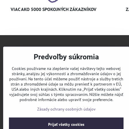
VIAC AKO 5000 SPOKOJNÝCH ZÁKAZNÍKOV
Z
+421 
Predvoľby súkromia
info​@
Cookies používame na zlepšenie vašej návštevy tejto webovej
stránky, analýzu jej výkonnosti a zhromažďovanie údajov o jej
používaní. Na tento účel môžeme použiť nástroje a služby tretích
KLIM
strán a zhromaždené údaje sa môžu preniesť k partnerom v EÚ,
USA alebo iných krajinách. Kliknutím na „Prijať všetky cookies“
Pridaj
vyjadrujete svoj súhlas s týmto spracovaním. Nižšie môžete nájsť
podrobné informácie alebo upraviť svoje preferencie.
Sledu
Zásady ochrany osobných údajov
Prijať všetky cookies