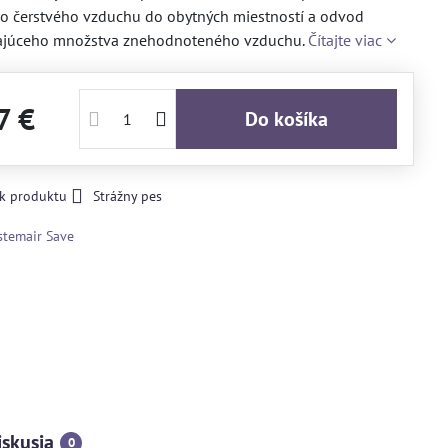
o čerstvého vzduchu do obytných miestností a odvod
júceho množstva znehodnoteného vzduchu.
Čítajte viac
7 €
Do košíka
 k produktu
Strážny pes
stemair Save
iskusia
0