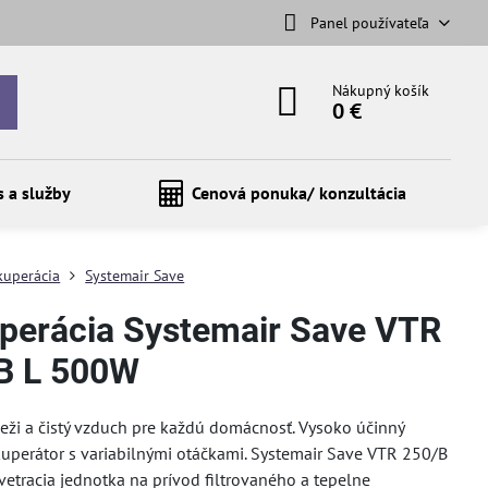
Panel používateľa
Nákupný košík
0 €
s a služby
Cenová ponuka/ konzultácia
kuperácia
Systemair Save
perácia Systemair Save VTR
B L 500W
vieži a čistý vzduch pre každú domácnosť. Vysoko účinný
kuperátor s variabilnými otáčkami. Systemair Save VTR 250/B
vetracia jednotka na prívod filtrovaného a tepelne