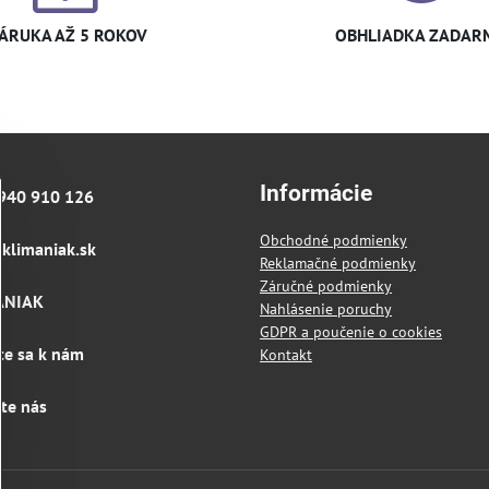
ÁRUKA AŽ 5 ROKOV
OBHLIADKA ZADAR
Informácie
940 910 126
Obchodné podmienky
klimaniak​.sk
Reklamačné podmienky
Záručné podmienky
ANIAK
Nahlásenie poruchy
GDPR a poučenie o cookies
te sa k nám
Kontakt
jte nás