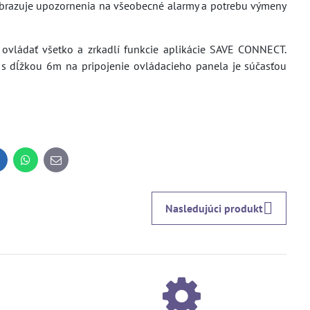
obrazuje upozornenia na všeobecné alarmy a potrebu výmeny
ovládať všetko a zrkadlí funkcie aplikácie SAVE CONNECT.
l s dĺžkou 6m na pripojenie ovládacieho panela je súčasťou
inkedIn
WhatsApp
E-
mail
Nasledujúci produkt