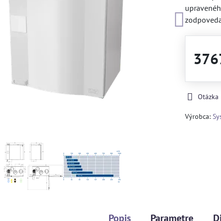
upravenéh
zodpoveda
376
Otázka
Výrobca:
Sy
Popis
Parametre
D