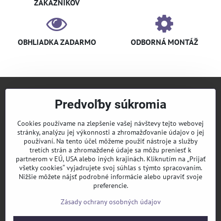
ZÁKAZNÍKOV
OBHLIADKA ZADARMO
ODBORNÁ MONTÁŽ
Predvoľby súkromia
+421 940 910 126
info​@klimaniak​.sk
Cookies používame na zlepšenie vašej návštevy tejto webovej
stránky, analýzu jej výkonnosti a zhromažďovanie údajov o jej
KLIMANIAK
Pridajte sa k nám
používaní. Na tento účel môžeme použiť nástroje a služby
tretích strán a zhromaždené údaje sa môžu preniesť k
Sledujte nás
partnerom v EÚ, USA alebo iných krajinách. Kliknutím na „Prijať
všetky cookies“ vyjadrujete svoj súhlas s týmto spracovaním.
Nižšie môžete nájsť podrobné informácie alebo upraviť svoje
Informácie
preferencie.
Zásady ochrany osobných údajov