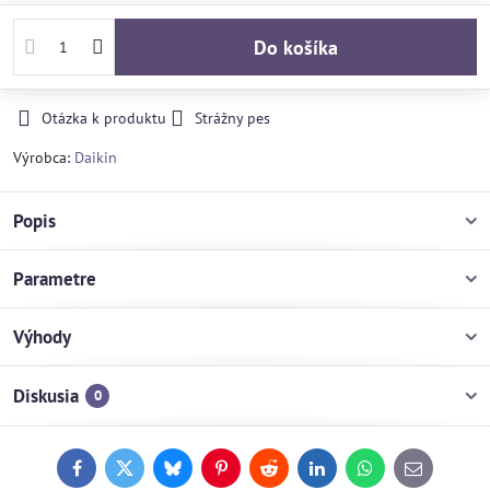
Do košíka
Otázka k produktu
Strážny pes
Výrobca:
Daikin
Popis
Parametre
Výhody
Diskusia
0
Facebook
Twitter
Bluesky
Pinterest
Reddit
LinkedIn
WhatsApp
E-
mail