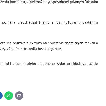
íženiu komfortu, ktorý môže byť spôsobený priamym fúkaním
y, pomáha predchádzať šíreniu a rozmnožovaniu baktérií a
í vzduch. Využíva elektróny na spustenie chemických reakcií a
y vytváraním prostredia bez alergénov.
by prúd horúceho alebo studeného vzduchu cirkuloval až do
inkedIn
WhatsApp
E-
mail