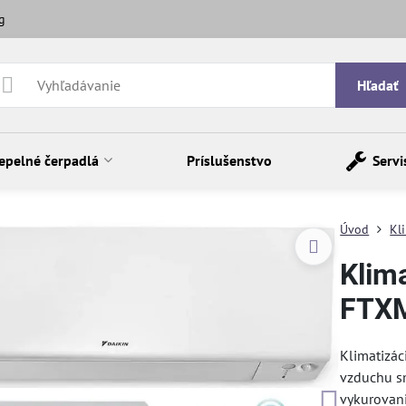
g
Hľadať
epelné čerpadlá
Príslušenstvo
Servi
Úvod
Kl
Klima
FTX
Klimatizá
vzduchu sm
vykurovani