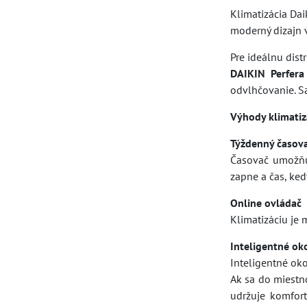
Klimatizácia Dai
moderný dizajn v
Pre ideálnu dis
DAIKIN Perfer
odvlhčovanie. Sa
Výhody klimatiz
Týždenný časov
Časovač umožňuj
zapne a čas, ked
Online ovládač
Klimatizáciu je
Inteligentné ok
Inteligentné oko
Ak sa do miestn
udržuje komfor