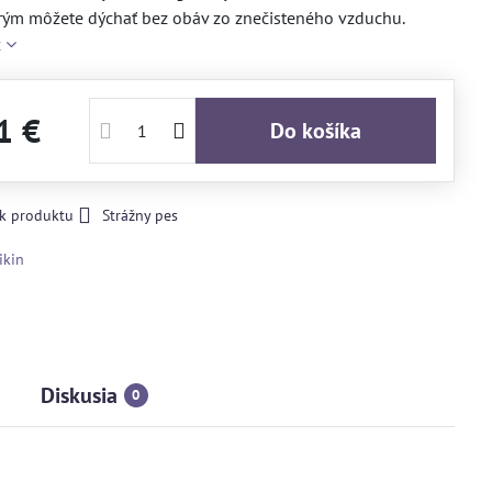
rým môžete dýchať bez obáv zo znečisteného vzduchu.
c
1 €
Do košíka
 k produktu
Strážny pes
ikin
Diskusia
0