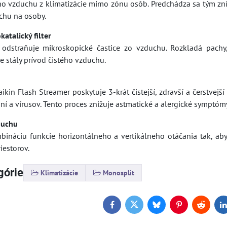
o vzduchu z klimatizácie mimo zónu osôb. Predchádza sa tým zn
chu na osoby.
katalický filter
e odstraňuje mikroskopické častice zo vzduchu. Rozkladá pach
je stály prívod čistého vzduchu.
kin Flash Streamer poskytuje 3-krát čistejší, zdravší a čerstvejš
ní a vírusov. Tento proces znižuje astmatické a alergické symptóm
duchu
bináciu funkcie horizontálneho a vertikálneho otáčania tak, a
iestorov.
górie
Klimatizácie
Monosplit
Facebook
Twitter
Bluesky
Pinterest
Reddit
L