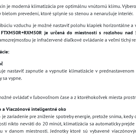
kin je moderná klimatizácia pre optimálnu vnútornú klímu. Výbero
 bielom prevedení, ktoré splynie so stenou a nenarušuje interiér.
tribúciu vzduchu je možné nastaviť polohu klapiek horizontálne a
a FTXM50R+RXM50R je určená do miestností s rozlohou nad
mozrejmosťou je infračervené diaľkové ovládanie a veľmi tichý re
ácie:
ač
e nastaviť zapnutie a vypnutie klimatizácie v prednastavenom ča
y sa vypne.
 možné ovládať v ľubovoľnom čase a z ktoréhokoľvek miesta pros
o a Viaczónové inteligentné oko
 je zariadenie pre zníženie spotreby energie, pretože sníma, kedy 
osti nikto nevráti do 20 minút, klimatizácia sa automaticky prej
tu v danom miestnosti. Jednotky ktoré sú vybavené viaczóno