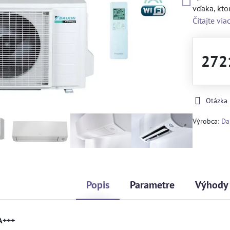
vďaka, kto
Čítajte via
272
Otázka
Výrobca:
Da
Popis
Parametre
Výhody
A+++