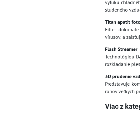
výfuku chladnéh
studeného vzdu
Titan apatit foto
Filter dokonal
vírusov, a zaisťu
Flash Streamer
Technológiou Dai
rozkladanie ples
3D prúdenie vz
Predstavuje kom
rohov veľkých pr
Viac z kate