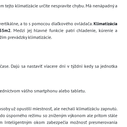
m tejto klimatizácie určite nespravíte chybu. Má nenápadný a
 vertikálne, a to s pomocou diaľkového ovládača.
Klimatizácia
 55m2
. Medzi jej hlavné funkcie patrí chladenie, kúrenie a
žim prevádzky klimatizácie.
se. Dajú sa nastaviť viacere dni v týždni kedy sa jednotka
tredníctvom vášho smartphonu alebo tabletu.
osoby už opustili miestnosť, ale nechali klimatizáciu zapnutú.
de do úsporného režimu so zníženým výkonom ale pritom stále
vým Inteligentným okom zabezpečia možnosť presmerovania