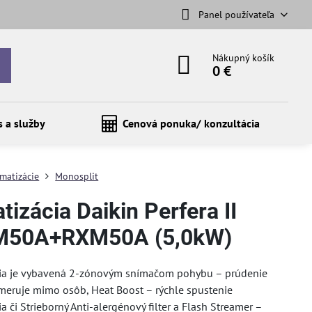
Panel používateľa
Nákupný košík
0 €
s a služby
Cenová ponuka/ konzultácia
imatizácie
Monosplit
tizácia Daikin Perfera II
M50A+RXM50A (5,0kW)
cia je vybavená 2-zónovým snímačom pohybu – prúdenie
eruje mimo osôb, Heat Boost – rýchle spustenie
a či Strieborný Anti-alergénový filter a Flash Streamer –