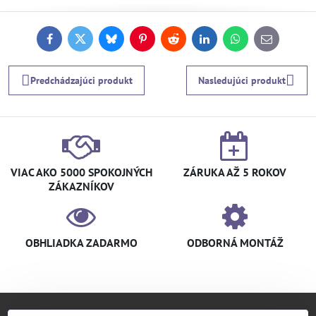
Facebook
Twitter
Bluesky
Pinterest
Reddit
LinkedIn
WhatsApp
E-
mail
Predchádzajúci produkt
Nasledujúci produkt
VIAC AKO 5000 SPOKOJNÝCH
ZÁRUKA AŽ 5 ROKOV
ZÁKAZNÍKOV
OBHLIADKA ZADARMO
ODBORNÁ MONTÁŽ