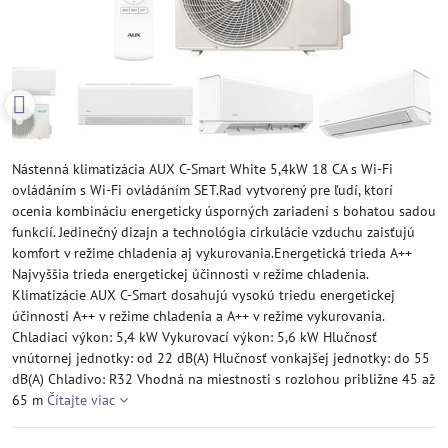
Nástenná klimatizácia AUX C-Smart White 5,4kW 18 CA s Wi-Fi
ovládáním s Wi-Fi ovládáním SET.Rad vytvorený pre ľudí, ktorí
ocenia kombináciu energeticky úsporných zariadení s bohatou sadou
funkcií. Jedinečný dizajn a technológia cirkulácie vzduchu zaisťujú
komfort v režime chladenia aj vykurovania.Energetická trieda A++
Najvyššia trieda energetickej účinnosti v režime chladenia.
Klimatizácie AUX C-Smart dosahujú vysokú triedu energetickej
účinnosti A++ v režime chladenia a A++ v režime vykurovania.
Chladiaci výkon: 5,4 kW Vykurovací výkon: 5,6 kW Hlučnosť
vnútornej jednotky: od 22 dB(A) Hlučnosť vonkajšej jednotky: do 55
dB(A) Chladivo: R32 Vhodná na miestnosti s rozlohou približne 45 až
65 m
Čítajte viac