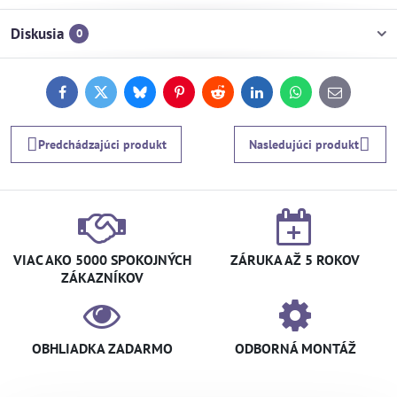
Diskusia
0
Facebook
Twitter
Bluesky
Pinterest
Reddit
LinkedIn
WhatsApp
E-
mail
Predchádzajúci produkt
Nasledujúci produkt
VIAC AKO 5000 SPOKOJNÝCH
ZÁRUKA AŽ 5 ROKOV
ZÁKAZNÍKOV
OBHLIADKA ZADARMO
ODBORNÁ MONTÁŽ