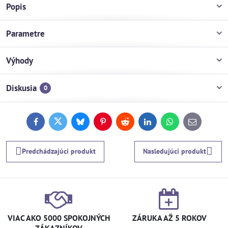
Popis
Parametre
Výhody
Diskusia
0
Facebook
Twitter
Bluesky
Pinterest
Reddit
LinkedIn
WhatsApp
E-
mail
Predchádzajúci produkt
Nasledujúci produkt
VIAC AKO 5000 SPOKOJNÝCH
ZÁRUKA AŽ 5 ROKOV
ZÁKAZNÍKOV