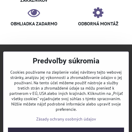
OBHLIADKA ZADARMO
ODBORNÁ MONTÁŽ
Predvoľby súkromia
+421 940 910 126
info​@klimaniak​.sk
Cookies používame na zlepšenie vašej návštevy tejto webovej
stránky, analýzu jej výkonnosti a zhromažďovanie údajov o jej
KLIMANIAK
Pridajte sa k nám
používaní. Na tento účel môžeme použiť nástroje a služby
tretích strán a zhromaždené údaje sa môžu preniesť k
Sledujte nás
partnerom v EÚ, USA alebo iných krajinách. Kliknutím na „Prijať
všetky cookies“ vyjadrujete svoj súhlas s týmto spracovaním.
Nižšie môžete nájsť podrobné informácie alebo upraviť svoje
Informácie
preferencie.
Zásady ochrany osobných údajov