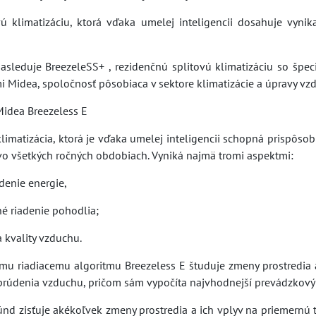
ú klimatizáciu, ktorá vďaka umelej inteligencii dosahuje vynika
asleduje BreezeleSS+ , rezidenčnú splitovú klimatizáciu so špec
mi Midea, spoločnosť pôsobiaca v sektore klimatizácie a úpravy v
Midea Breezeless E
klimatizácia, ktorá je vďaka umelej inteligencii schopná prispôso
vo všetkých ročných obdobiach. Vyniká najmä tromi aspektmi:
adenie energie,
né riadenie pohodlia;
 kvality vzduchu.
mu riadiacemu algoritmu Breezeless E študuje zmeny prostredia a
 prúdenia vzduchu, pričom sám vypočíta najvhodnejší prevádzkový 
nd zisťuje akékoľvek zmeny prostredia a ich vplyv na priemernú t