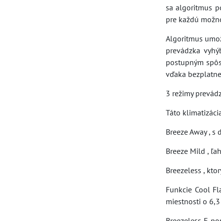
sa algoritmus p
pre každú možnos
Algoritmus umož
prevádzka vyhý
postupným spôso
vďaka bezplatne
3 režimy prevád
Táto klimatizáci
Breeze Away , s
Breeze Mild , ľa
Breezeless , kt
Funkcie Cool Fl
miestnosti o 6,3 
Breezeless E po