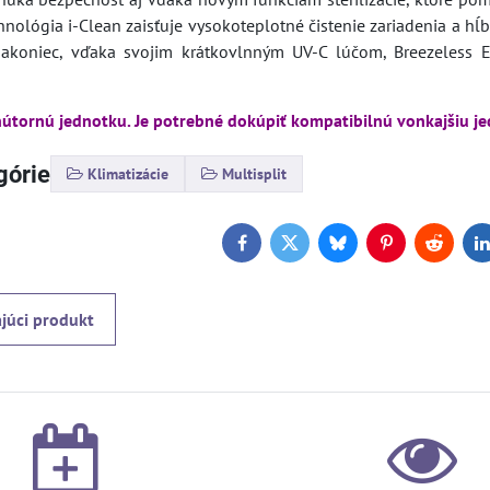
hnológia i-Clean zaisťuje vysokoteplotné čistenie zariadenia a h
Nakoniec, vďaka svojim krátkovlnným UV-C lúčom, Breezeless E
vnútornú jednotku. Je potrebné dokúpiť kompatibilnú vonkajšiu j
górie
Klimatizácie
Multisplit
Facebook
Twitter
Bluesky
Pinterest
Reddit
L
júci produkt