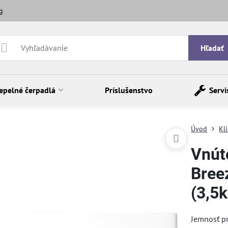
g
Hľadať
epelné čerpadlá
Príslušenstvo
Servi
Úvod
Kl
Vnút
Bree
(3,5
Jemnosť pr