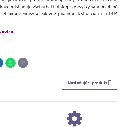
ĺbkovo odstraňuje všetky bakteriologické zvyšky nahromadené
 eliminuje vírusy a baktérie priamou deštrukciou ich DNA
ednotku.
inkedIn
WhatsApp
E-
mail
Nasledujúci produkt