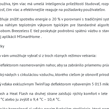
oužíva, tým viac má umelá inteligencia príležitostí študovať, ro
ť, čím viac a efektívnejšie reaguje na požiadavky používateľov.
ňuje znížiť spotrebu energie o 20 % v porovnaní s tradičnými sys
ba náhlym teplotným výkyvom typickým pre štandardné algoritm
bom. Breezeless E tiež poskytuje podrobnú spätnú väzbu o stave
j aplikácii MSmartHome .
zky
a vám umožňuje vybrať si z troch rôznych režimov vetrania:
 deflektorom nasmerovaným nahor, aby sa zabránilo priamemu prú
hký nádych s cirkuláciou vzduchu, ktorého cieľom je obnoviť prirod
orý vďaka exkluzívnym TwinFlap deflektorom vybaveným 5 013 mik
ash a Heat Flash na druhej strane zaisťujú rýchly komfort v lete
°C alebo ju zvýšiť o 9,4 °C – 10,4 °C.
núka bezpečnosť aj vďaka novým funkciám sterilizácie, ktoré po