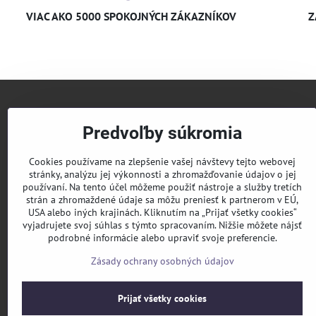
VIAC AKO 5000 SPOKOJNÝCH ZÁKAZNÍKOV
Z
+421 
Predvoľby súkromia
info​@
Cookies používame na zlepšenie vašej návštevy tejto webovej
stránky, analýzu jej výkonnosti a zhromažďovanie údajov o jej
používaní. Na tento účel môžeme použiť nástroje a služby tretích
KLIM
strán a zhromaždené údaje sa môžu preniesť k partnerom v EÚ,
USA alebo iných krajinách. Kliknutím na „Prijať všetky cookies“
Pridaj
vyjadrujete svoj súhlas s týmto spracovaním. Nižšie môžete nájsť
podrobné informácie alebo upraviť svoje preferencie.
Sledu
Zásady ochrany osobných údajov
Prijať všetky cookies