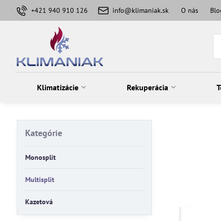
+421 940 910 126
info@klimaniak.sk
O nás
Blo
Klimatizácie
Rekuperácia
T
Kategórie
Monosplit
Multisplit
Kazetová