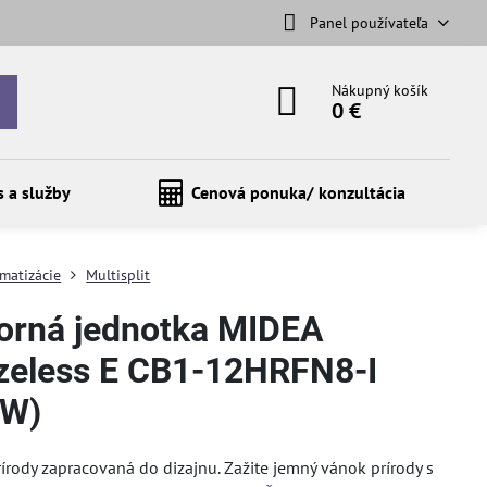
Panel používateľa
Nákupný košík
0 €
s a služby
Cenová ponuka/ konzultácia
imatizácie
Multisplit
orná jednotka MIDEA
zeless E CB1-12HRFN8-I
kW)
írody zapracovaná do dizajnu. Zažite jemný vánok prírody s