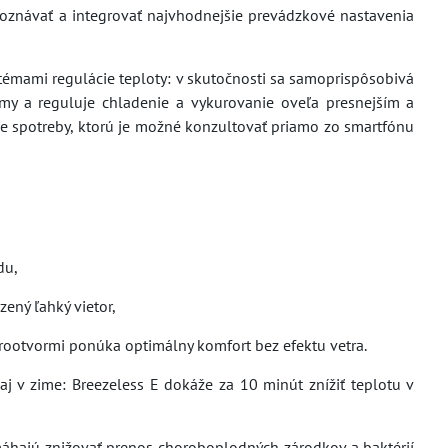
zpoznávať a integrovať najvhodnejšie prevádzkové nastavenia
témami regulácie teploty: v skutočnosti sa samoprispôsobivá
y a reguluje chladenie a vykurovanie oveľa presnejším a
 spotreby, ktorú je možné konzultovať priamo zo smartfónu
du,
zený ľahký vietor,
rootvormi ponúka optimálny komfort bez efektu vetra.
 aj v zime: Breezeless E dokáže za 10 minút znížiť teplotu v
máhajú znižovať prenos choroboplodných zárodkov a baktérií