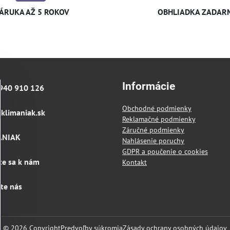
ÁRUKA AŽ 5 ROKOV
OBHLIADKA ZADAR
Informácie
940 910 126
Obchodné podmienky
klimaniak​.sk
Reklamačné podmienky
Záručné podmienky
ANIAK
Nahlásenie poruchy
GDPR a poučenie o cookies
te sa k nám
Kontakt
jte nás
©
2026
Copyright
Predvoľby súkromia
Zásady ochrany osobných údajov