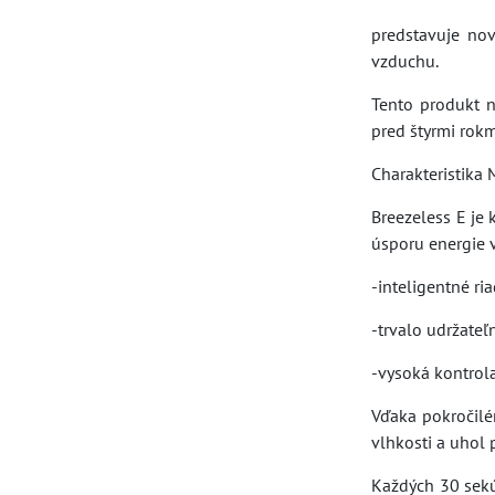
predstavuje nov
vzduchu.
Tento produkt n
pred štyrmi rok
Charakteristika 
Breezeless E je 
úsporu energie 
-inteligentné ri
-trvalo udržateľ
-vysoká kontrola
Vďaka pokročilé
vlhkosti a uhol
Každých 30 sekú