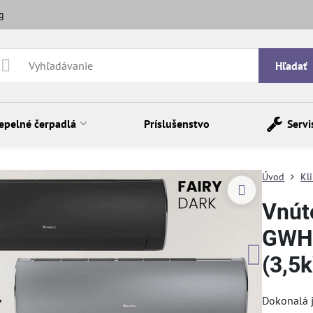
g
Hľadať
epelné čerpadlá
Príslušenstvo
Servi
Úvod
Kl
Vnút
GWH
(3,5
Dokonalá j