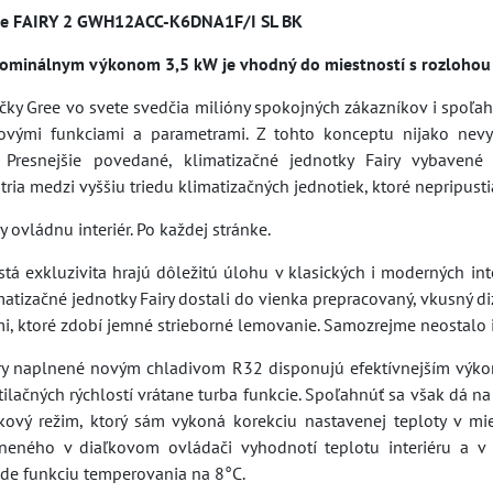
ree FAIRY 2 GWH12ACC-K6DNA1F/I SL BK
nominálnym výkonom 3,5 kW je vhodný do miestností s rozloho
čky Gree vo svete svedčia milióny spokojných zákazníkov i spoľa
kovými funkciami a parametrami. Z tohto konceptu nijako nev
y. Presnejšie povedané, klimatizačné jednotky Fairy vybave
ria medzi vyššiu triedu klimatizačných jednotiek, ktoré nepripusti
y ovládnu interiér. Po každej stránke.
istá exkluzivita hrajú dôležitú úlohu v klasických i moderných in
imatizačné jednotky Fairy dostali do vienka prepracovaný, vkusný
, ktoré zdobí jemné strieborné lemovanie. Samozrejme neostalo ib
iry naplnené novým chladivom R32 disponujú efektívnejším výk
ilačných rýchlostí vrátane turba funkcie. Spoľahnúť sa však dá na
ový režim, ktorý sám vykoná korekciu nastavenej teploty v mi
eného v diaľkovom ovládači vyhodnotí teplotu interiéru a v p
e funkciu temperovania na 8°C.