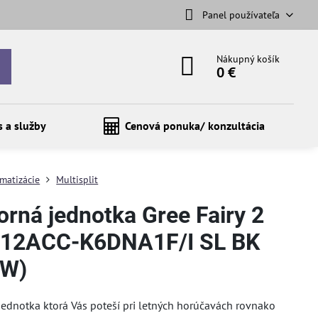
Panel používateľa
Nákupný košík
0 €
s a služby
Cenová ponuka/ konzultácia
imatizácie
Multisplit
orná jednotka Gree Fairy 2
12ACC-K6DNA1F/I SL BK
kW)
ednotka ktorá Vás poteší pri letných horúčavách rovnako