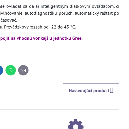
e ovládať sa dá aj inteligentným diaľkovým ovládačom, či
dvlhčovanie, autodiagnostiku porúch, automatický reštart po
 časovač.
ení. Prevádzkový rozsah od -22 do 43 °C.
pojiť na vhodnú vonkajšiu jednotku Gree.
inkedIn
WhatsApp
E-
mail
Nasledujúci produkt