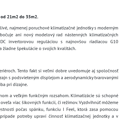
u od 21m2 do 35m2.
hlivé, najmenej poruchové klimatizačné jednotky s moderným
ybočuje ani nový modelový rad nástenných klimatizačných
né DC invertorovou reguláciou s najnovšou riadiacou G10
a žiadne špekulácie o svojich kvalitách.
teriéroch. Tento fakt si veľmi dobre uvedomuje aj spoločnosť
 dizajn s podsvieteným displejom a aerodynamicky tvarovanými
a pri dizajne.
onom a veľkým funkčným rozsahom. Klimatizácie sú schopné
 oveľa viac šikovných funkcií, či režimov. Vyzdvihnúť môžeme
estnosti počas spánku, funkciu I Feel, ktorá zasa pomocou
rípade potreby upraví činnosť klimatizačnej jednotky a v