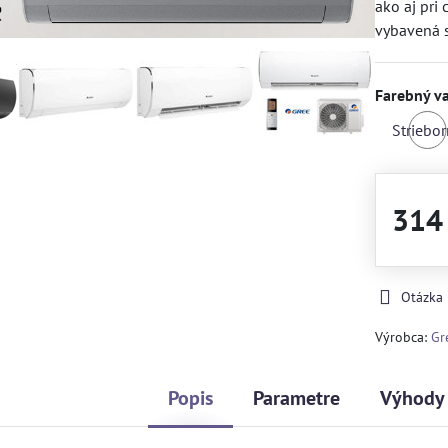
ako aj pri
vybavená 
Farebný va
Striebo
314
Otázka
Výrobca:
Gr
Popis
Parametre
Výhody