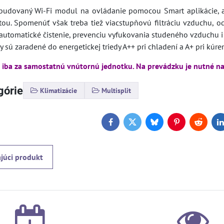
udovaný Wi-Fi modul na ovládanie pomocou Smart aplikácie, al
tou. Spomenúť však treba tiež viacstupňovú filtráciu vzduchu, o
automatické čistenie, prevenciu vyfukovania studeného vzduchu i
ry sú zaradené do energetickej triedy A++ pri chladení a A+ pri kúr
 iba za samostatnú vnútornú jednotku. Na prevádzku je nutné na
górie
Klimatizácie
Multisplit
Facebook
Twitter
Bluesky
Pinterest
Reddit
L
júci produkt