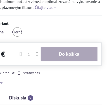
 chladnom počasí v zime. Je optimalizovaná na vykurovanie a
s plazmovým filtrom.
Čítajte viac
riant
rná
Čierna
 €
Do košíka
 k produktu
Strážny pes
ee
Diskusia
0