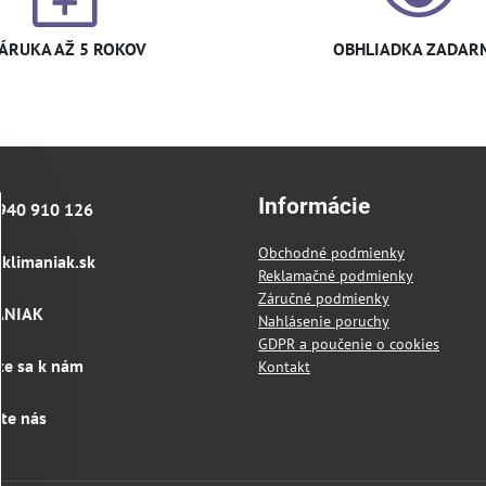
ÁRUKA AŽ 5 ROKOV
OBHLIADKA ZADAR
Informácie
940 910 126
Obchodné podmienky
klimaniak​.sk
Reklamačné podmienky
Záručné podmienky
ANIAK
Nahlásenie poruchy
GDPR a poučenie o cookies
te sa k nám
Kontakt
jte nás