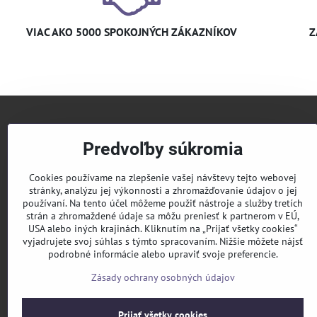
VIAC AKO 5000 SPOKOJNÝCH ZÁKAZNÍKOV
Z
+421 
Predvoľby súkromia
info​@
Cookies používame na zlepšenie vašej návštevy tejto webovej
stránky, analýzu jej výkonnosti a zhromažďovanie údajov o jej
používaní. Na tento účel môžeme použiť nástroje a služby tretích
KLIM
strán a zhromaždené údaje sa môžu preniesť k partnerom v EÚ,
USA alebo iných krajinách. Kliknutím na „Prijať všetky cookies“
Pridaj
vyjadrujete svoj súhlas s týmto spracovaním. Nižšie môžete nájsť
podrobné informácie alebo upraviť svoje preferencie.
Sledu
Zásady ochrany osobných údajov
Prijať všetky cookies