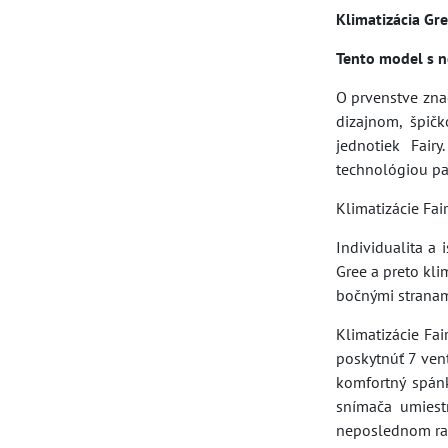
Klimatizácia G
Tento model s 
O prvenstve zna
dizajnom, špič
jednotiek Fair
technológiou pat
Klimatizácie Fair
Individualita a 
Gree a preto kl
bočnými stranami
Klimatizácie Fa
poskytnúť 7 vent
komfortný spánk
snímača umiestn
neposlednom rad