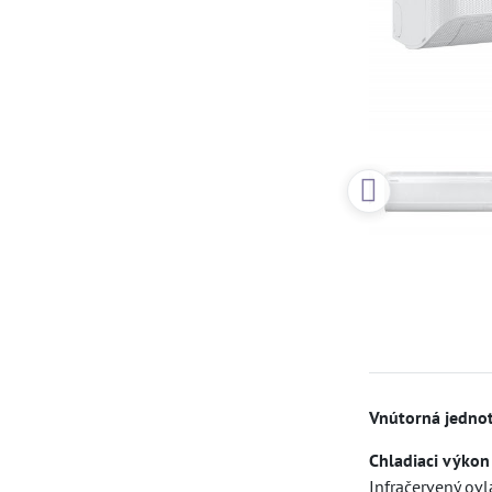
Vnútorná jedn
Chladiaci výkon
Infračervený ov