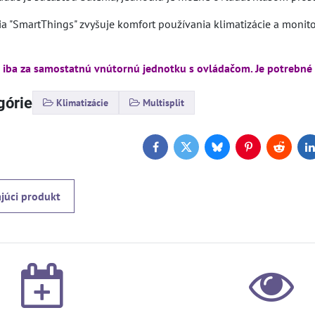
ia "SmartThings" zvyšuje komfort používania klimatizácie a moni
 iba za samostatnú vnútornú jednotku s ovládačom. Je potrebné
górie
Klimatizácie
Multisplit
Facebook
Twitter
Bluesky
Pinterest
Reddit
L
júci produkt