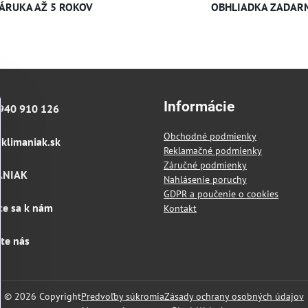
ÁRUKA AŽ 5 ROKOV
OBHLIADKA ZADAR
Informácie
940 910 126
Obchodné podmienky
klimaniak​.sk
Reklamačné podmienky
Záručné podmienky
ANIAK
Nahlásenie poruchy
GDPR a poučenie o cookies
te sa k nám
Kontakt
jte nás
©
2026
Copyright
Predvoľby súkromia
Zásady ochrany osobných údajov