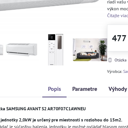
riadi vašu
výkon mode
Čítajte via
477
Otázka
Výrobca:
Sa
Popis
Parametre
Výhody
otka SAMSUNG AVANT S2 AR70F07C1AWNEU
 jednotky 2,0kW je určený pre miestnosti s rozlohou do 15m2.
ládač je súčasťou balenia, jednotku je možné ovládať hlasom pros