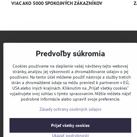
VIAC AKO 5000 SPOKOJNÝCH ZÁKAZNÍKOV
Z
+421 
Predvoľby súkromia
info​@
Cookies používame na zlepšenie vašej návštevy tejto webovej
stránky, analýzu jej výkonnosti a zhromažďovanie údajov o jej
používaní. Na tento účel môžeme použiť nástroje a služby tretích
KLIM
strán a zhromaždené údaje sa môžu preniesť k partnerom v EÚ,
USA alebo iných krajinách. Kliknutím na „Prijať všetky cookies“
Pridaj
vyjadrujete svoj súhlas s týmto spracovaním. Nižšie môžete nájsť
podrobné informácie alebo upraviť svoje preferencie.
Sledu
Zásady ochrany osobných údajov
Prijať všetky cookies
Ukázať podrobnosti