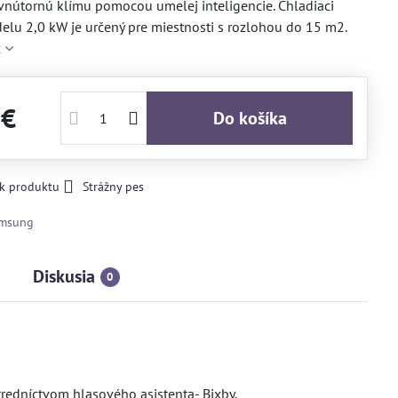
 vnútornú klímu pomocou umelej inteligencie. Chladiaci
lu 2,0 kW je určený pre miestnosti s rozlohou do 15 m2.
c
 €
Do košíka
 k produktu
Strážny pes
msung
Diskusia
0
tredníctvom hlasového asistenta- Bixby.