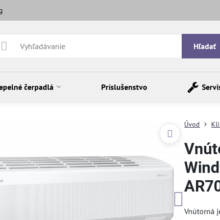
g
Hľadať
epelné čerpadlá
Príslušenstvo
Servi
Úvod
Kl
Vnút
Wind
AR7
Vnútorná 