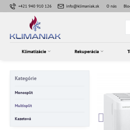
+421 940 910 126
info@klimaniak.sk
O nás
Blo
Klimatizácie
Rekuperácia
T
Kategórie
Monosplit
Multisplit
Kazetová