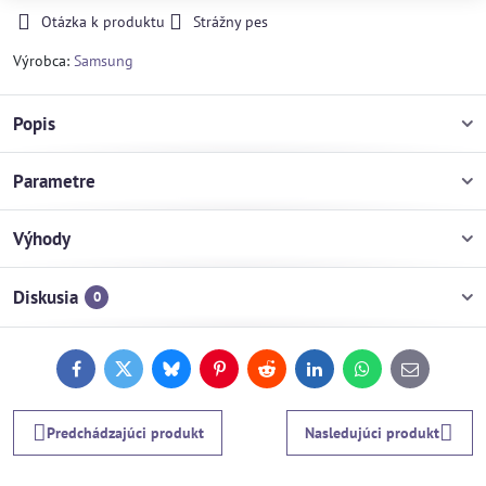
Otázka k produktu
Strážny pes
Výrobca:
Samsung
Popis
Parametre
Výhody
Diskusia
0
Facebook
Twitter
Bluesky
Pinterest
Reddit
LinkedIn
WhatsApp
E-
mail
Predchádzajúci produkt
Nasledujúci produkt