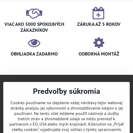
VIAC AKO 5000 SPOKOJNÝCH
ZÁRUKA AŽ 5 ROKOV
ZÁKAZNÍKOV
OBHLIADKA ZADARMO
ODBORNÁ MONTÁŽ
Predvoľby súkromia
+421 940 910 126
info​@klimaniak​.sk
Cookies používame na zlepšenie vašej návštevy tejto webovej
stránky, analýzu jej výkonnosti a zhromažďovanie údajov o jej
KLIMANIAK
Pridajte sa k nám
používaní. Na tento účel môžeme použiť nástroje a služby
tretích strán a zhromaždené údaje sa môžu preniesť k
Sledujte nás
partnerom v EÚ, USA alebo iných krajinách. Kliknutím na „Prijať
všetky cookies“ vyjadrujete svoj súhlas s týmto spracovaním.