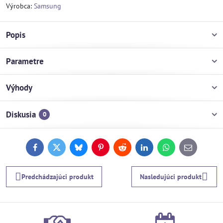
Výrobca:
Samsung
Popis
Parametre
Výhody
Diskusia
0
Facebook
Twitter
Bluesky
Pinterest
Reddit
LinkedIn
WhatsApp
E-
mail
Predchádzajúci produkt
Nasledujúci produkt