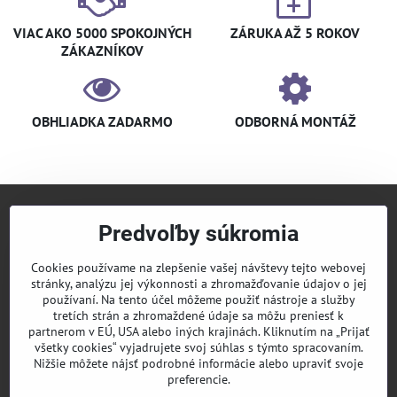
VIAC AKO 5000 SPOKOJNÝCH
ZÁRUKA AŽ 5 ROKOV
ZÁKAZNÍKOV
OBHLIADKA ZADARMO
ODBORNÁ MONTÁŽ
Predvoľby súkromia
+421 940 910 126
info​@klimaniak​.sk
Cookies používame na zlepšenie vašej návštevy tejto webovej
stránky, analýzu jej výkonnosti a zhromažďovanie údajov o jej
KLIMANIAK
Pridajte sa k nám
používaní. Na tento účel môžeme použiť nástroje a služby
tretích strán a zhromaždené údaje sa môžu preniesť k
Sledujte nás
partnerom v EÚ, USA alebo iných krajinách. Kliknutím na „Prijať
všetky cookies“ vyjadrujete svoj súhlas s týmto spracovaním.
Nižšie môžete nájsť podrobné informácie alebo upraviť svoje
Informácie
preferencie.