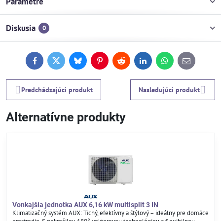
Parametre
Diskusia
0
Facebook
Twitter
Bluesky
Pinterest
Reddit
LinkedIn
WhatsApp
E-
mail
Predchádzajúci produkt
Nasledujúci produkt
Alternatívne produkty
Vonkajšia jednotka AUX 6,16 kW multisplit 3 IN
Klimatizačný systém AUX: Tichý, efektívny a štýlový – ideálny pre domáce