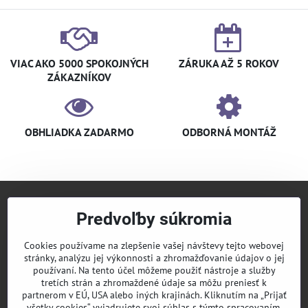
VIAC AKO 5000 SPOKOJNÝCH
ZÁRUKA AŽ 5 ROKOV
ZÁKAZNÍKOV
OBHLIADKA ZADARMO
ODBORNÁ MONTÁŽ
Predvoľby súkromia
+421 940 910 126
info​@klimaniak​.sk
Cookies používame na zlepšenie vašej návštevy tejto webovej
stránky, analýzu jej výkonnosti a zhromažďovanie údajov o jej
KLIMANIAK
Pridajte sa k nám
používaní. Na tento účel môžeme použiť nástroje a služby
tretích strán a zhromaždené údaje sa môžu preniesť k
Sledujte nás
partnerom v EÚ, USA alebo iných krajinách. Kliknutím na „Prijať
všetky cookies“ vyjadrujete svoj súhlas s týmto spracovaním.