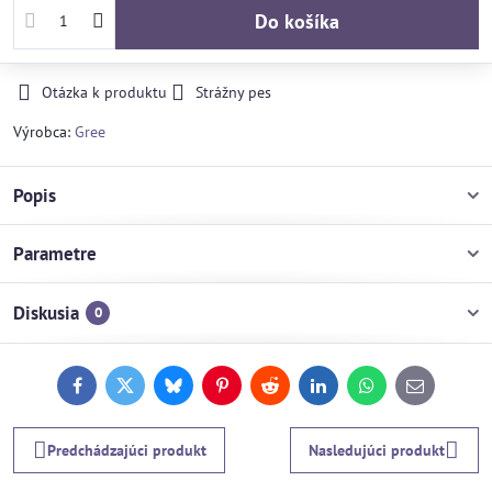
Do košíka
Otázka k produktu
Strážny pes
Výrobca:
Gree
Popis
Parametre
Diskusia
0
Facebook
Twitter
Bluesky
Pinterest
Reddit
LinkedIn
WhatsApp
E-
mail
Predchádzajúci produkt
Nasledujúci produkt