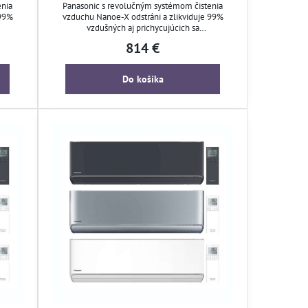
enia
Panasonic s revolučným systémom čistenia
 99%
vzduchu Nanoe-X odstráni a zlikviduje 99%
vzdušných aj prichycujúcich sa
plesne
mikroorganizmov, ako sú baktérie, vírusy, plesne
814 €
a pachy.
Do košíka