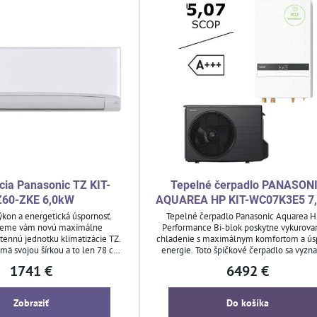
cia Panasonic TZ KIT-
Tepelné čerpadlo PANASON
Z60-ZKE 6,0kW
AQUAREA HP KIT-WC07K3E5 7
ýkon a energetická úspornosť.
Tepelné čerpadlo Panasonic Aquarea H
jeme vám novú maximálne
Performance Bi-blok poskytne vykurovan
ennú jednotku klimatizácie TZ.
chladenie s maximálnym komfortom a ús
jmä svojou šírkou a to len 78 cm.
energie. Toto špičkové čerpadlo sa vyzn
zmestí do každého priestoru aj
tichým chodom, širokým rozsahom prevá
1741 €
6492 €
 obmedzeným rozmerom.
možnosťou ohrevu teplej úžitkovej vo
Ovládajte ho jednoducho pomocou diaľk
ovládača alebo inteligentnej domácnos
Zobraziť
Do košíka