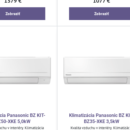
1379 €
1077 €
 obmedzeným rozmerom.
toho s obmedzeným rozmerom.
Zobraziť
Zobraziť
cia Panasonic BZ KIT-
Klimatizácia Panasonic BZ KI
Z50-XKE 5,0kW
BZ35-XKE 3,5kW
chu v interiéry. Klimatizácia
Kvalita vzduchu v interiéry. Klimatizác