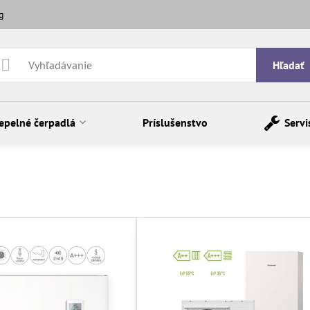
g
Hľadať
epelné čerpadlá
Príslušenstvo
Servi