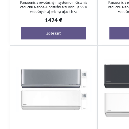
Panasonic s revolučným systémom čistenia
Panasonic s 
vzduchu Nanoe-X odstráni a zlikviduje 99%
vzduchu Nano
vzdušných aj prichycujúcich sa
vzdušn
mikroorganizmov, ako sú baktérie, vírusy, plesne
mikroorganizmov
1424 €
a pachy.
Zobraziť