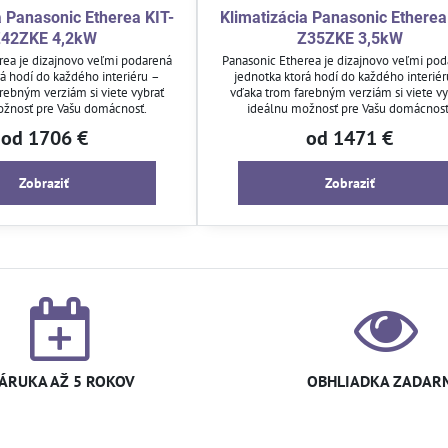
a Panasonic Etherea KIT-
Klimatizácia Panasonic Etherea
42ZKE 4,2kW
Z35ZKE 3,5kW
rea je dizajnovo veľmi podarená
Panasonic Etherea je dizajnovo veľmi po
rá hodí do každého interiéru –
jednotka ktorá hodí do každého interié
rebným verziám si viete vybrať
vďaka trom farebným verziám si viete vy
ožnosť pre Vašu domácnosť.
ideálnu možnosť pre Vašu domácnosť
od 1706 €
od 1471 €
Zobraziť
Zobraziť
ÁRUKA AŽ 5 ROKOV
OBHLIADKA ZADAR