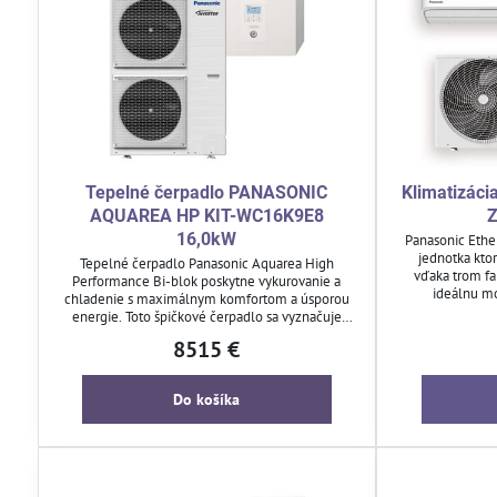
Tepelné čerpadlo PANASONIC
Klimatizáci
AQUAREA HP KIT-WC16K9E8
Z
16,0kW
Panasonic Ethe
jednotka kto
Tepelné čerpadlo Panasonic Aquarea High
vďaka trom fa
Performance Bi-blok poskytne vykurovanie a
ideálnu m
chladenie s maximálnym komfortom a úsporou
energie. Toto špičkové čerpadlo sa vyznačuje
tichým chodom, širokým rozsahom prevádzky a
8515 €
možnosťou ohrevu teplej úžitkovej vody.
Ovládajte ho jednoducho pomocou diaľkového
ovládača alebo inteligentnej domácnosti.
Do košíka