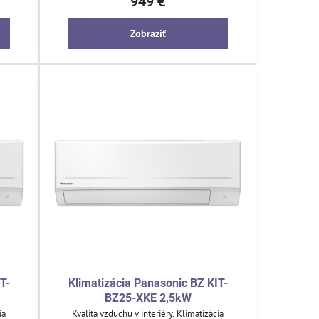
949 €
toho s obmedzeným rozmerom.
Zobraziť
T-
Klimatizácia Panasonic BZ KIT-
BZ25-XKE 2,5kW
ia
Kvalita vzduchu v interiéry. Klimatizácia