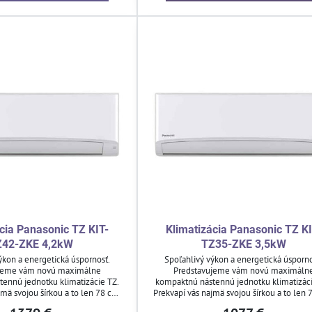
cia Panasonic TZ KIT-
Klimatizácia Panasonic TZ KI
Z42-ZKE 4,2kW
TZ35-ZKE 3,5kW
ýkon a energetická úspornosť.
Spoľahlivý výkon a energetická úsporno
jeme vám novú maximálne
Predstavujeme vám novú maximáln
ennú jednotku klimatizácie TZ.
kompaktnú nástennú jednotku klimatizáci
jmä svojou šírkou a to len 78 cm.
Prekvapí vás najmä svojou šírkou a to len 
zmestí do každého priestoru aj
Vďaka tomu sa zmestí do každého priesto