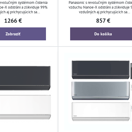
revolučným systémom čistenia
Panasonic s revolučným systémom čist
e-X odstráni a zlikviduje 99%
vzduchu Nanoe-X odstráni a zlikviduje
ých aj prichycujúcich sa
vzdušných aj prichycujúcich sa
, ako sú baktérie, vírusy, plesne
mikroorganizmov, ako sú baktérie, vírusy, 
1266 €
857 €
a pachy.
a pachy.
Zobraziť
Do košíka