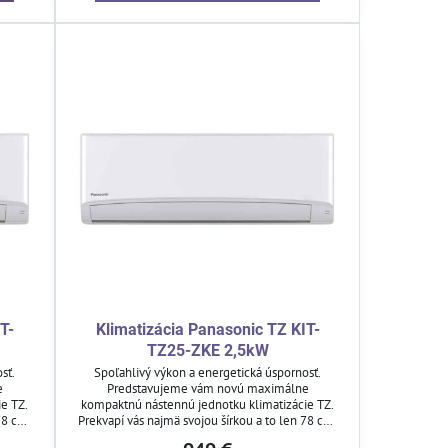
T-
Klimatizácia Panasonic TZ KIT-
TZ25-ZKE 2,5kW
sť.
Spoľahlivý výkon a energetická úspornosť.
e
Predstavujeme vám novú maximálne
e TZ.
kompaktnú nástennú jednotku klimatizácie TZ.
78 cm.
Prekvapí vás najmä svojou šírkou a to len 78 cm.
ru aj
Vďaka tomu sa zmestí do každého priestoru aj