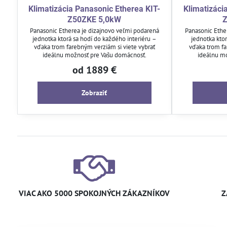
Klimatizácia Panasonic Etherea KIT-
Klimatizáci
Z50ZKE 5,0kW
Z
Panasonic Etherea je dizajnovo veľmi podarená
Panasonic Ethe
jednotka ktorá sa hodí do každého interiéru –
jednotka kto
vďaka trom farebným verziám si viete vybrať
vďaka trom fa
ideálnu možnosť pre Vašu domácnosť.
ideálnu m
od 1889 €
Zobraziť
VIAC AKO 5000 SPOKOJNÝCH ZÁKAZNÍKOV
Z