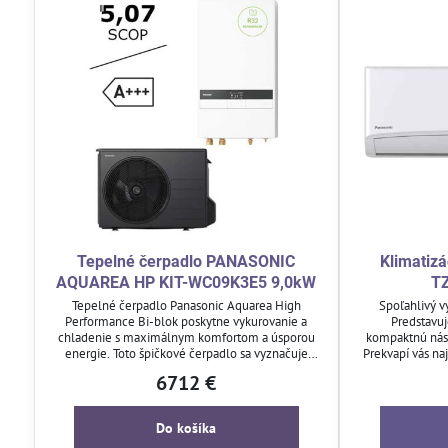
Tepelné čerpadlo PANASONIC
Klimatizá
AQUAREA HP KIT-WC09K3E5 9,0kW
T
Tepelné čerpadlo Panasonic Aquarea High
Spoľahlivý v
Performance Bi-blok poskytne vykurovanie a
Predstavu
chladenie s maximálnym komfortom a úsporou
kompaktnú nást
energie. Toto špičkové čerpadlo sa vyznačuje
Prekvapí vás na
tichým chodom, širokým rozsahom prevádzky a
Vďaka tomu sa 
6712 €
možnosťou ohrevu teplej úžitkovej vody.
toho s
Ovládajte ho jednoducho pomocou diaľkového
ovládača alebo inteligentnej domácnosti.
Do košíka