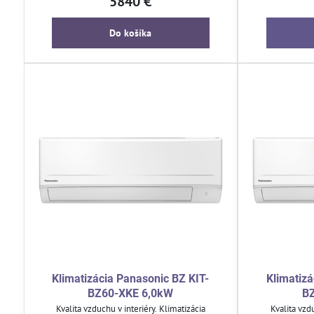
5840 €
možnosťou ohrevu teplej úžitkovej vody.
toho s
Ovládajte ho jednoducho pomocou diaľkového
ovládača alebo inteligentnej domácnosti.
Do košíka
Klimatizácia Panasonic BZ KIT-
Klimatizá
BZ60-XKE 6,0kW
B
Kvalita vzduchu v interiéry. Klimatizácia
Kvalita vzdu