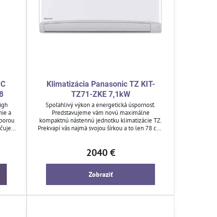
IC
Klimatizácia Panasonic TZ KIT-
8
TZ71-ZKE 7,1kW
igh
Spoľahlivý výkon a energetická úspornosť.
ie a
Predstavujeme vám novú maximálne
porou
kompaktnú nástennú jednotku klimatizácie TZ.
ačuje
Prekvapí vás najmä svojou šírkou a to len 78 cm.
dzky a
Vďaka tomu sa zmestí do každého priestoru aj
dy.
toho s obmedzeným rozmerom.
2040 €
ového
ti.
Zobraziť