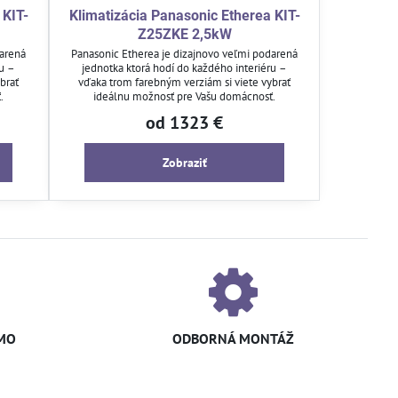
 KIT-
Klimatizácia Panasonic Etherea KIT-
Z25ZKE 2,5kW
darená
Panasonic Etherea je dizajnovo veľmi podarená
ru –
jednotka ktorá hodí do každého interiéru –
brať
vďaka trom farebným verziám si viete vybrať
.
ideálnu možnosť pre Vašu domácnosť.
od 1323 €
Zobraziť
MO
ODBORNÁ MONTÁŽ