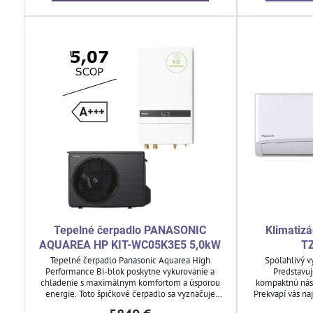
Tepelné čerpadlo PANASONIC
Klimatizá
AQUAREA HP KIT-WC05K3E5 5,0kW
T
Tepelné čerpadlo Panasonic Aquarea High
Spoľahlivý v
Performance Bi-blok poskytne vykurovanie a
Predstavu
chladenie s maximálnym komfortom a úsporou
kompaktnú nást
energie. Toto špičkové čerpadlo sa vyznačuje
Prekvapí vás na
tichým chodom, širokým rozsahom prevádzky a
Vďaka tomu sa 