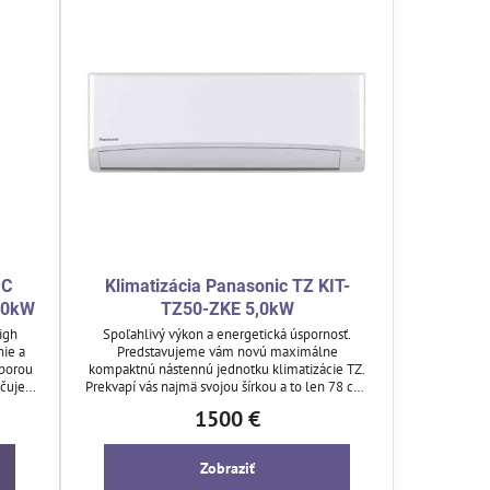
IC
Klimatizácia Panasonic TZ KIT-
,0kW
TZ50-ZKE 5,0kW
igh
Spoľahlivý výkon a energetická úspornosť.
ie a
Predstavujeme vám novú maximálne
porou
kompaktnú nástennú jednotku klimatizácie TZ.
ačuje
Prekvapí vás najmä svojou šírkou a to len 78 cm.
dzky a
Vďaka tomu sa zmestí do každého priestoru aj
1500 €
dy.
toho s obmedzeným rozmerom.
ového
ti.
Zobraziť