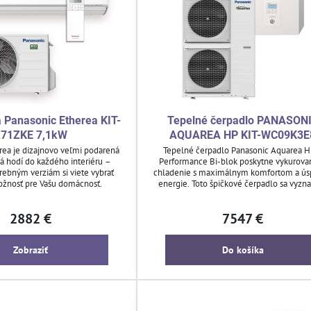
a Panasonic Etherea KIT-
Tepelné čerpadlo PANASON
71ZKE 7,1kW
AQUAREA HP KIT-WC09K3E
rea je dizajnovo veľmi podarená
Tepelné čerpadlo Panasonic Aquarea H
rá hodí do každého interiéru –
Performance Bi-blok poskytne vykurovan
rebným verziám si viete vybrať
chladenie s maximálnym komfortom a ús
ožnosť pre Vašu domácnosť.
energie. Toto špičkové čerpadlo sa vyzn
tichým chodom, širokým rozsahom prevá
možnosťou ohrevu teplej úžitkovej vo
2882 €
7547 €
Ovládajte ho jednoducho pomocou diaľk
ovládača alebo inteligentnej domácnos
Zobraziť
Do košíka