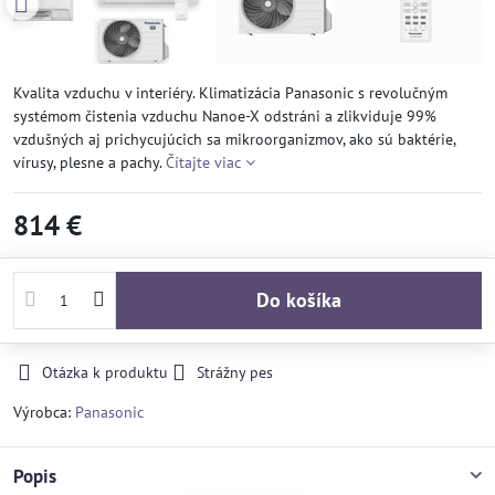
Kvalita vzduchu v interiéry. Klimatizácia Panasonic s revolučným
systémom čistenia vzduchu Nanoe-X odstráni a zlikviduje 99%
vzdušných aj prichycujúcich sa mikroorganizmov, ako sú baktérie,
vírusy, plesne a pachy.
Čítajte viac
814 €
Do košíka
Otázka k produktu
Strážny pes
Výrobca:
Panasonic
Popis