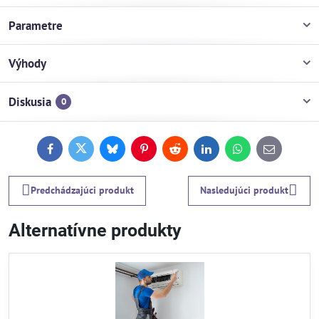
Parametre
Výhody
Diskusia
0
Facebook
Twitter
Bluesky
Pinterest
Reddit
LinkedIn
WhatsApp
E-
mail
Predchádzajúci produkt
Nasledujúci produkt
Alternatívne produkty