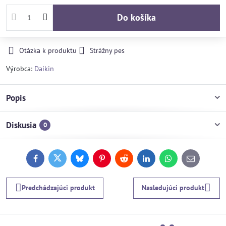
Do košíka
Otázka k produktu
Strážny pes
Výrobca:
Daikin
Popis
Diskusia
0
Facebook
Twitter
Bluesky
Pinterest
Reddit
LinkedIn
WhatsApp
E-
mail
Predchádzajúci produkt
Nasledujúci produkt