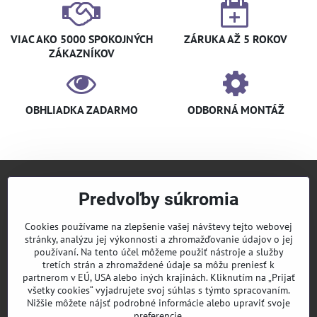
VIAC AKO 5000 SPOKOJNÝCH
ZÁRUKA AŽ 5 ROKOV
ZÁKAZNÍKOV
OBHLIADKA ZADARMO
ODBORNÁ MONTÁŽ
Predvoľby súkromia
+421 940 910 126
info​@klimaniak​.sk
Cookies používame na zlepšenie vašej návštevy tejto webovej
stránky, analýzu jej výkonnosti a zhromažďovanie údajov o jej
KLIMANIAK
Pridajte sa k nám
používaní. Na tento účel môžeme použiť nástroje a služby
tretích strán a zhromaždené údaje sa môžu preniesť k
Sledujte nás
partnerom v EÚ, USA alebo iných krajinách. Kliknutím na „Prijať
všetky cookies“ vyjadrujete svoj súhlas s týmto spracovaním.
Nižšie môžete nájsť podrobné informácie alebo upraviť svoje
Informácie
preferencie.