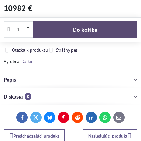
10982 €
Do košíka
Otázka k produktu
Strážny pes
Výrobca:
Daikin
Popis
Diskusia
0
Facebook
Twitter
Bluesky
Pinterest
Reddit
LinkedIn
WhatsApp
E-
mail
Predchádzajúci produkt
Nasledujúci produkt