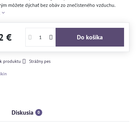
rým môžete dýchať bez obáv zo znečisteného vzduchu.
c
2 €
Do košíka
 k produktu
Strážny pes
ikin
Diskusia
0