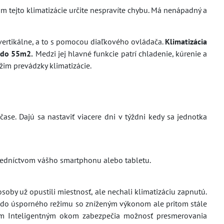
m tejto klimatizácie určite nespravíte chybu. Má nenápadný a
 vertikálne, a to s pomocou diaľkového ovládača.
Klimatizácia
 do 55m2.
Medzi jej hlavné funkcie patrí chladenie, kúrenie a
žim prevádzky klimatizácie.
se. Dajú sa nastaviť viacere dni v týždni kedy sa jednotka
tredníctvom vášho smartphonu alebo tabletu.
osoby už opustili miestnosť, ale nechali klimatizáciu zapnutú.
de do úsporného režimu so zníženým výkonom ale pritom stále
vým Inteligentným okom zabezpečia možnosť presmerovania