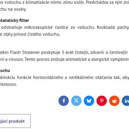
o vzduchu z klimatizácie mimo zónu osôb. Predchádza sa tým zn
chu na osoby.
katalický filter
e odstraňuje mikroskopické častice zo vzduchu. Rozkladá pach
je stály prívod čistého vzduchu.
kin Flash Streamer poskytuje 3-krát čistejší, zdravší a čerstvejš
ní a vírusov. Tento proces znižuje astmatické a alergické symptóm
duchu
bináciu funkcie horizontálneho a vertikálneho otáčania tak, a
iestorov.
Facebook
Twitter
Bluesky
Pinterest
Reddit
L
júci produkt