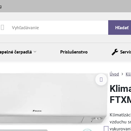
g
Hľadať
epelné čerpadlá
Príslušenstvo
Servi
Úvod
Kl
Klima
FTX
Klimatizá
vzduchu sm
vykurovani