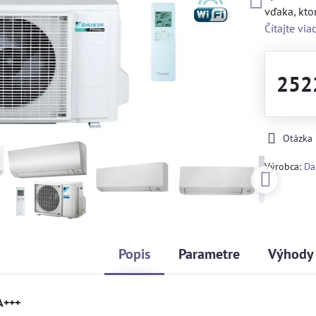
vďaka, kto
Čítajte via
252
Otázka
Výrobca:
Da
Popis
Parametre
Výhody
A+++