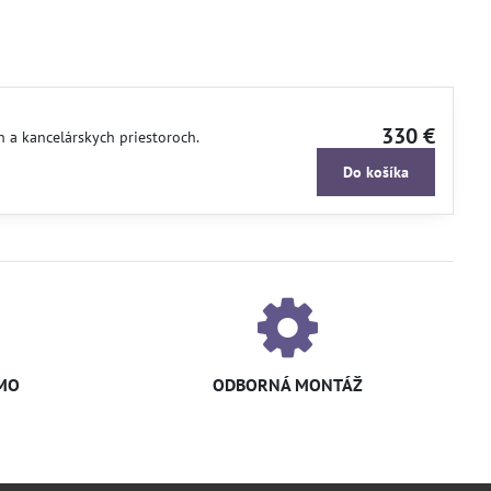
330 €
 a kancelárskych priestoroch.
Do košíka
MO
ODBORNÁ MONTÁŽ