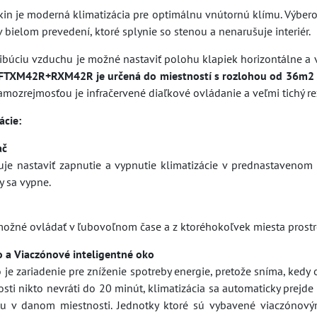
kin je moderná klimatizácia pre optimálnu vnútornú klímu. Výbero
 bielom prevedení, ktoré splynie so stenou a nenarušuje interiér.
tribúciu vzduchu je možné nastaviť polohu klapiek horizontálne a
 FTXM42R+RXM42R je určená do miestností s rozlohou od 36m2
mozrejmosťou je infračervené diaľkové ovládanie a veľmi tichý re
ácie:
ač
e nastaviť zapnutie a vypnutie klimatizácie v prednastavenom ča
y sa vypne.
 možné ovládať v ľubovoľnom čase a z ktoréhokoľvek miesta pros
o a Viaczónové inteligentné oko
 je zariadenie pre zníženie spotreby energie, pretože sníma, kedy 
osti nikto nevráti do 20 minút, klimatizácia sa automaticky prej
tu v danom miestnosti. Jednotky ktoré sú vybavené viaczóno