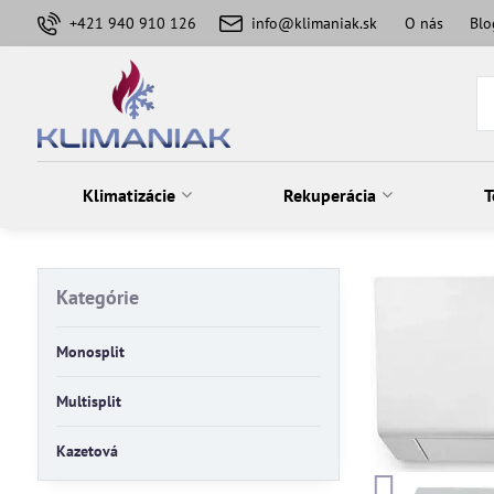
+421 940 910 126
info@klimaniak.sk
O nás
Blo
Klimatizácie
Rekuperácia
T
Kategórie
Monosplit
Multisplit
Kazetová