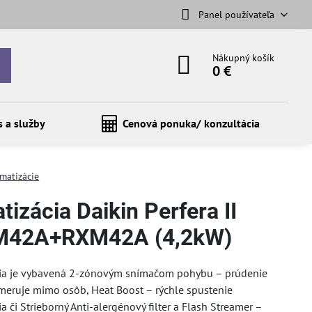
Panel používateľa
Nákupný košík
0 €
s a služby
Cenová ponuka/ konzultácia
imatizácie
tizácia Daikin Perfera II
M42A+RXM42A (4,2kW)
cia je vybavená 2-zónovým snímačom pohybu – prúdenie
eruje mimo osôb, Heat Boost – rýchle spustenie
a či Strieborný Anti-alergénový filter a Flash Streamer –