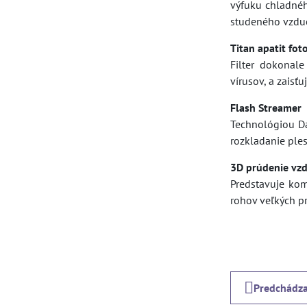
výfuku chladnéh
studeného vzdu
Titan apatit foto
Filter dokonal
vírusov, a zaisťu
Flash Streamer
Technológiou Dai
rozkladanie ples
3D prúdenie vz
Predstavuje kom
rohov veľkých pr
Predchádza