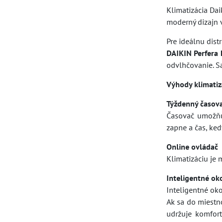
Klimatizácia Dai
moderný dizajn v
Pre ideálnu dis
DAIKIN Perfera
odvlhčovanie. Sa
Výhody klimatiz
Týždenný časov
Časovač umožňuj
zapne a čas, ked
Online ovládač
Klimatizáciu je
Inteligentné ok
Inteligentné oko
Ak sa do miestn
udržuje komfor