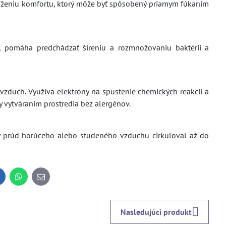
íženiu komfortu, ktorý môže byť spôsobený priamym fúkaním
y, pomáha predchádzať šíreniu a rozmnožovaniu baktérií a
í vzduch. Využíva elektróny na spustenie chemických reakcií a
y vytváraním prostredia bez alergénov.
by prúd horúceho alebo studeného vzduchu cirkuloval až do
inkedIn
WhatsApp
E-
mail
Nasledujúci produkt